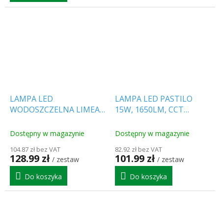
LAMPA LED
LAMPA LED PASTILO
WODOSZCZELNA LIMEA
15W, 1650LM, CCT
WTYK 120CM, 36W, 2M
2700K/4000K/6000K,
KABEL Z
OWALNA, 1+1 gratis!
Dostępny w magazynie
Dostępny w magazynie
PRZEŁĄCZNIKIEM, 1+1
[SLI042002CCT_PW]
104.87 zł bez VAT
82.92 zł bez VAT
gratis!
128.99 zł
101.99 zł
/ zestaw
/ zestaw
[SLI028050NW_PW]
Do koszyka
Do koszyka