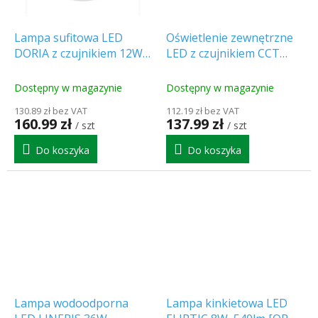
Lampa sufitowa LED
Oświetlenie zewnętrzne
DORIA z czujnikiem 12W,
LED z czujnikiem CCT
1000lm, okrągła [C38-
15/18/20W, 1800lm, 2w1 -
ST57-124-PIR]
obudowa biała i czarna
Dostępny w magazynie
Dostępny w magazynie
[WO780-2]
130.89 zł bez VAT
112.19 zł bez VAT
160.99 zł
137.99 zł
/ szt
/ szt
Do koszyka
Do koszyka
Lampa wodoodporna
Lampa kinkietowa LED