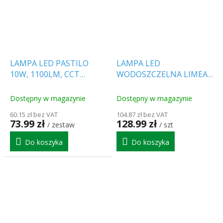
LAMPA LED PASTILO
LAMPA LED
10W, 1100LM, CCT
WODOSZCZELNA LIMEA
2700K/4000K/6000K,
WTYK 120CM, 36W, 2M
OWALNA, 1+1 gratis!
KABEL Z
Dostępny w magazynie
Dostępny w magazynie
[SLI042000CCT_PW]
PRZEŁĄCZNIKIEM
60.15 zł bez VAT
104.87 zł bez VAT
[SLI028050NW_PW]
73.99 zł
128.99 zł
/ zestaw
/ szt
Do koszyka
Do koszyka