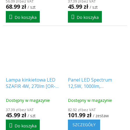
56.09 zł bez VAT
37.39 zł bez VAT
68.99 zł
45.99 zł
/ szt
/ szt
Do koszyka
Do koszyka
Lampa kinkietowa LED
Panel LED Spectrum
SZAFIR 4W, 270lm [OR-
12,5W, 1000lm,
OP-6018LPMP3]
ściemnianie 3-
stopniowe/2-PACK!
Dostępny w magazynie
Dostępny w magazynie
37.39 zł bez VAT
82.92 zł bez VAT
45.99 zł
101.99 zł
/ szt
/ zestaw
SZCZEGÓŁY
Do koszyka