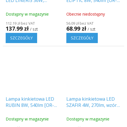
LED LINERIS 36W,
ELIPTIC 8W, 540lm [OR-
4320lm, łączona, 120CM
OP-6026LPMP3]
[217515]
Dostępny w magazynie
Obecnie niedostępny
112.19 zł bez VAT
56.09 zł bez VAT
137.99 zł
68.99 zł
/ szt
/ szt
SZCZEGÓŁY
SZCZEGÓŁY
Lampa kinkietowa LED
Lampa kinkietowa LED
RUBIN 8W, 540lm [OR-
SZAFIR 4W, 270lm, wzór
OP-6022LPMP3]
pionowy [OR-OP-
6020LPMP3]
Dostępny w magazynie
Dostępny w magazynie