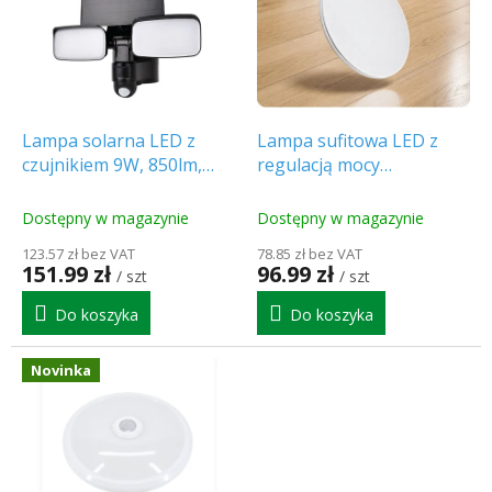
r
t
o
a
d
p
u
r
k
o
t
d
Lampa solarna LED z
Lampa sufitowa LED z
ó
u
czujnikiem 9W, 850lm,
regulacją mocy
w
k
czarna [WO7203]
21/32/42W, maks. 4200lm,
t
CCT, IP54, Ø48cm
Dostępny w magazynie
Dostępny w magazynie
ó
[WO831]
123.57 zł bez VAT
78.85 zł bez VAT
w
151.99 zł
96.99 zł
/ szt
/ szt
Do koszyka
Do koszyka
Novinka