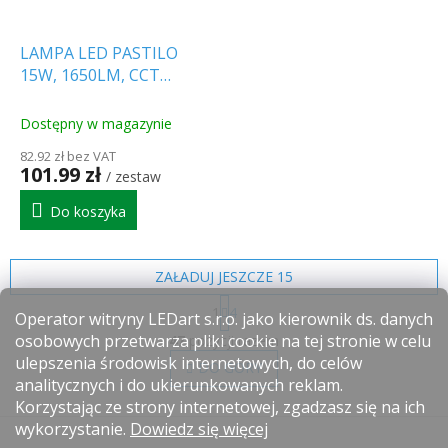
LAMPA LED PASTILO
15W, 1650LM, CCT
2700K/4000K/6000K,
OKRĄGŁA, 1+1 gratis!
Dostępny w magazynie
[SLI042003CCT_PW]
82.92 zł bez VAT
101.99 zł
/ zestaw
Do koszyka
ZAŁADUJ JESZCZE 15
P
1
4
a
Operator witryny LEDart s.r.o. jako kierownik ds. danych
K
g
osobowych przetwarza pliki cookie na tej stronie w celu
47
pozycji razem
o
i
ulepszenia środowisk internetowych, do celów
n
DO GÓRY
n
analitycznych i do ukierunkowanych reklam.
t
a
c
r
Korzystając ze strony internetowej, zgadzasz się na ich
j
S
o
wykorzystanie.
Dowiedz się więcej
a
l
t