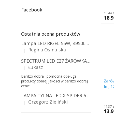
Facebook
15.44 
18.9
Ostatnia ocena produktów
Lampa LED RIGEL 55W, 4950LM, E27, 6500K [WL-10]
Regina Osmulska
|
Ocena produktu to 5 na 5 gwiazdek.
SPECTRUM LED E27 ŻARÓWKA LED 9W, A60/10-PACK!
Łukasz
|
Ocena produktu to 5 na 5 gwiazdek.
Bardzo dobra i pomocna obsługa,
Żaró
produkty dobrej jakości w bardzo dobrej
cenie.
lm, 1
LAMPA TYLNA LED X-SPIDER 6 FUNKCJI, R10, R148, R150, IP67, MOCOWANIE NA ŚRUBY [L2425]
Grzegorz Zieliński
|
Ocena produktu to 5 na 5 gwiazdek.
11.37 
13.9