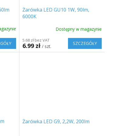
60lm
Żarówka LED GU10 1W, 90lm,
6000K
gazynie
Dostępny w magazynie
5.68 zł bez VAT
EGÓŁY
SZCZEGÓŁY
6.99 zł
/ szt.
lm
Żarówka LED G9, 2,2W, 200lm