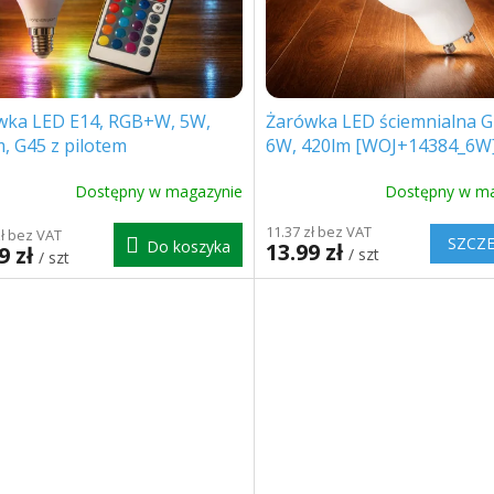
wka LED E14, RGB+W, 5W,
Żarówka LED ściemnialna 
, G45 z pilotem
6W, 420lm [WOJ+14384_6W
9000080]
Dostępny w magazynie
Dostępny w ma
11.37 zł bez VAT
zł bez VAT
SZCZ
Do koszyka
13.99 zł
9 zł
/ szt
/ szt