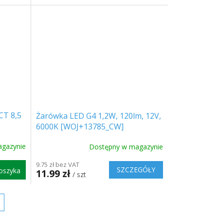
CT 8,5
Żarówka LED G4 1,2W, 120lm, 12V,
6000K [WOJ+13785_CW]
gazynie
Dostępny w magazynie
9.75 zł bez VAT
SZCZEGÓŁY
oszyka
11.99 zł
/ szt