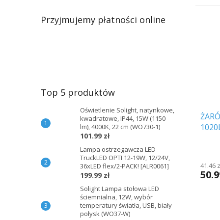
Przyjmujemy płatności online
Top 5 produktów
Oświetlenie Solight, natynkowe,
ŻARÓ
kwadratowe, IP44, 15W (1150
1020L
lm), 4000K, 22 cm (WO730-1)
101.99 zł
Lampa ostrzegawcza LED
TruckLED OPTI 12-19W, 12/24V,
41.46 
36xLED flex/2-PACK! [ALR0061]
50.9
199.99 zł
Solight Lampa stołowa LED
ściemnialna, 12W, wybór
temperatury światła, USB, biały
połysk (WO37-W)