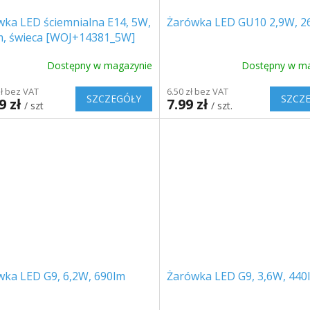
wka LED ściemnialna E14, 5W,
Żarówka LED GU10 2,9W, 2
m, świeca [WOJ+14381_5W]
Dostępny w magazynie
Dostępny w ma
zł bez VAT
6.50 zł bez VAT
SZCZEGÓŁY
SZCZ
9 zł
7.99 zł
/ szt
/ szt.
wka LED G9, 6,2W, 690lm
Żarówka LED G9, 3,6W, 440