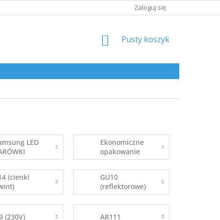
Zaloguj się
KOSZYK
Pusty koszyk
amsung LED
Ekonomiczne
ARÓWKI
opakowanie
14 (cienki
GU10
wint)
(reflektorowe)
9 (230V)
AR111