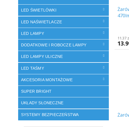
Żaró
LED ŚWIETLÓWKI
470l
LED NAŚWIETLACZE
LED LAMPY
11.37 
13.9
DODATKOWE I ROBOCZE LAMPY
LED LAMPY ULICZNE
LED TAŚMY
AKCESORIA MONTAŻOWE
SUPER BRIGHT
UKŁADY SŁONECZNE
Żaró
SYSTEMY BEZPIECZEŃSTWA