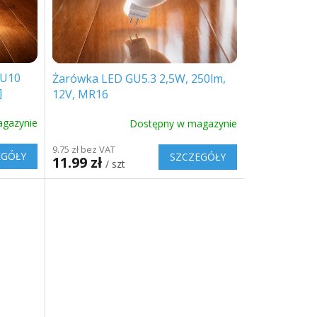
GU10
Żarówka LED GU5.3 2,5W, 250lm,
]
12V, MR16
gazynie
Dostępny w magazynie
9.75 zł bez VAT
EGÓŁY
SZCZEGÓŁY
11.99 zł
/ szt