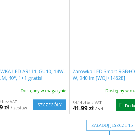
WKA LED AR111, GU10, 14W,
Żarówka LED Smart RGB+C
M, 40°, 1+1 gratis!
W, 940 lm [WOJ+14628]
Dostępny w magazynie
Dostępny w ma
zł bez VAT
34.14 zł bez VAT
SZCZEGÓŁY
Do k
9 zł
41.99 zł
/ zestaw
/ szt
ZAŁADUJ JESZCZE 15
P