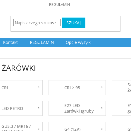
REGULAMIN
SZUKAJ
Kontakt
REGULAMIN
Opcje wysyłki
 ŻARÓWKI
S
CRI
CRI > 95
Ż
E27 LED
E
LED RETRO
Żarówki (gruby
g
gwint)
GU5.3 / MR16 /
G4 (12V)
G