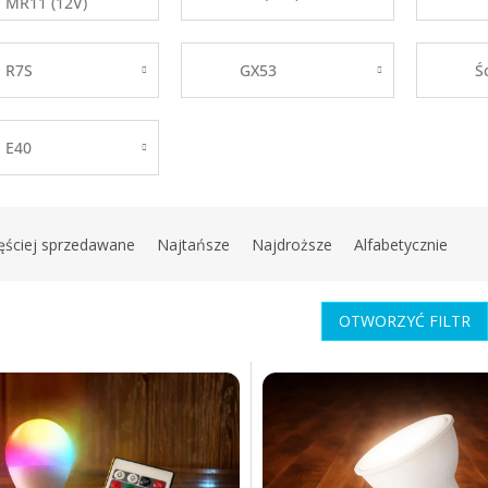
MR11 (12V)
R7S
GX53
Ś
E40
ęściej sprzedawane
Najtańsze
Najdroższe
Alfabetycznie
OTWORZYĆ FILTR