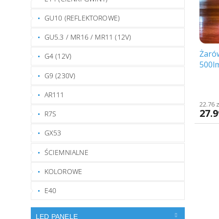
p
o
r
d
GU10 (REFLEKTOROWE)
o
u
d
GU5.3 / MR16 / MR11 (12V)
k
u
t
Żaró
k
G4 (12V)
ó
500lm
t
w
[RTV
ó
G9 (230V)
w
AR111
22.76 
27.9
R7S
GX53
ŚCIEMNIALNE
KOLOROWE
E40
LED PANELE