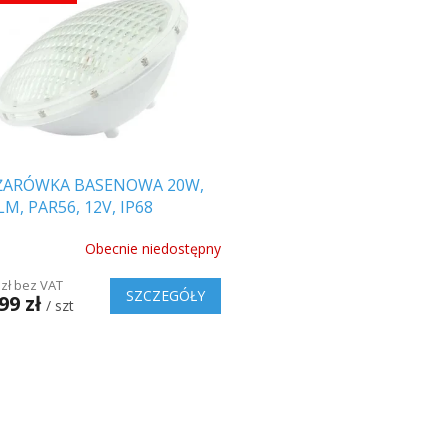
ŻARÓWKA BASENOWA 20W,
LM, PAR56, 12V, IP68
Obecnie niedostępny
 zł bez VAT
SZCZEGÓŁY
99 zł
/ szt
K
o
n
t
r
o