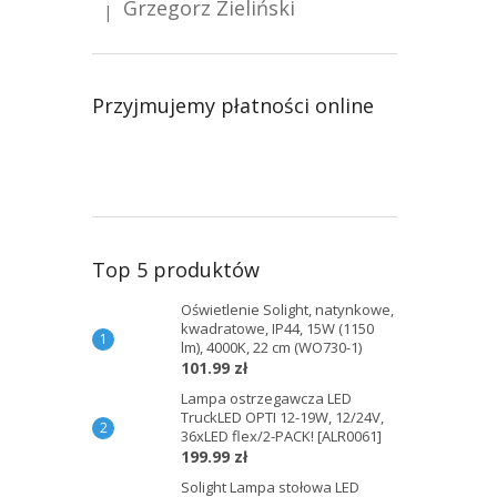
Grzegorz Zieliński
|
Ocena produktu to 5 na 5 gwiazdek.
Przyjmujemy płatności online
Top 5 produktów
Oświetlenie Solight, natynkowe,
kwadratowe, IP44, 15W (1150
lm), 4000K, 22 cm (WO730-1)
101.99 zł
Lampa ostrzegawcza LED
TruckLED OPTI 12-19W, 12/24V,
36xLED flex/2-PACK! [ALR0061]
199.99 zł
Solight Lampa stołowa LED