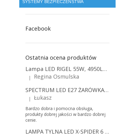
SYSTEMY BEZPIECZEŃSTWA
Facebook
Ostatnia ocena produktów
Lampa LED RIGEL 55W, 4950LM, E27, 6500K [WL-10]
Regina Osmulska
|
Ocena produktu to 5 na 5 gwiazdek.
SPECTRUM LED E27 ŻARÓWKA LED 9W, A60/10-PACK!
Łukasz
|
Ocena produktu to 5 na 5 gwiazdek.
Bardzo dobra i pomocna obsługa,
produkty dobrej jakości w bardzo dobrej
cenie.
LAMPA TYLNA LED X-SPIDER 6 FUNKCJI, R10, R148, R150, IP67, MOCOWANIE NA ŚRUBY [L2425]