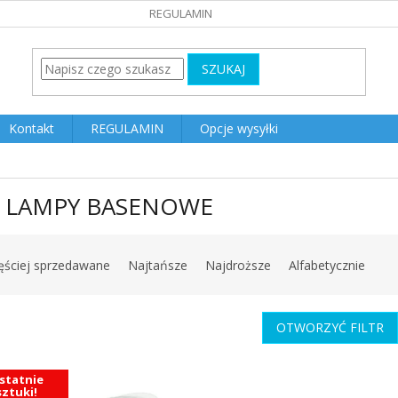
REGULAMIN
SZUKAJ
Kontakt
REGULAMIN
Opcje wysyłki
 LAMPY BASENOWE
ęściej sprzedawane
Najtańsze
Najdroższe
Alfabetycznie
OTWORZYĆ FILTR
statnie
sztuki!