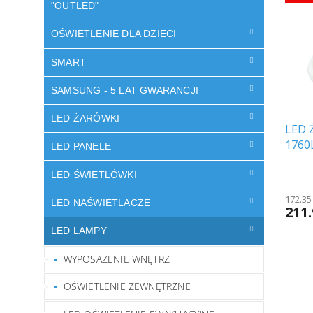
i
s
"OUTLED"
e
t
p
OŚWIETLENIE DLA DZIECI
a
r
p
o
SMART
r
d
o
u
SAMSUNG - 5 LAT GWARANCJI
d
k
u
LED ŻARÓWKI
t
k
LED 
ó
t
1760
LED PANELE
w
ó
w
LED ŚWIETLÓWKI
172.35
LED NAŚWIETLACZE
211.
LED LAMPY
WYPOSAŻENIE WNĘTRZ
OŚWIETLENIE ZEWNĘTRZNE