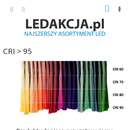
Przejść
KOSZY
do
treści
CRI > 95