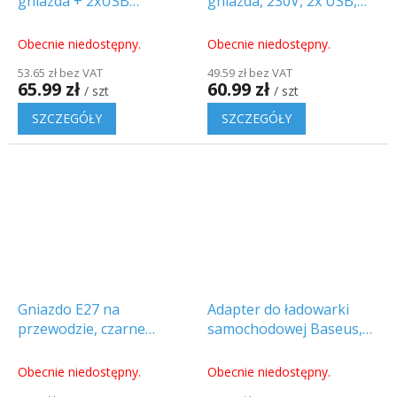
gniazda + 2xUSB
gniazda, 230V, 2x USB,
[202153]
kabel 2m [PP145USB]
Obecnie niedostępny.
Obecnie niedostępny.
53.65 zł bez VAT
49.59 zł bez VAT
65.99 zł
60.99 zł
/ szt
/ szt
SZCZEGÓŁY
SZCZEGÓŁY
Gniazdo E27 na
Adapter do ładowarki
przewodzie, czarne
samochodowej Baseus,
[LH/E27-20/B/PZ/]
wyświetlacz cyfrowy,
QC+PPS, Dual Quick,
Obecnie niedostępny.
Obecnie niedostępny.
65W, szary [022885]