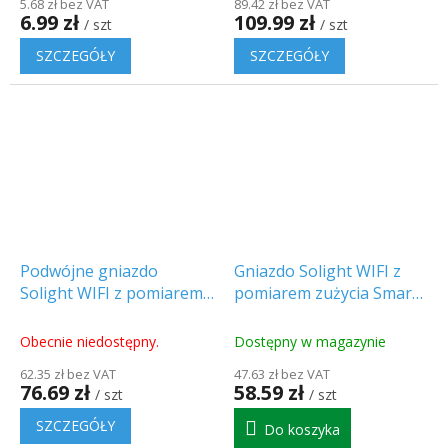
5.68 zł bez VAT
89.42 zł bez VAT
6.99 zł
109.99 zł
/ szt
/ szt
SZCZEGÓŁY
SZCZEGÓŁY
Podwójne gniazdo
Gniazdo Solight WIFI z
Solight WIFI z pomiarem
pomiarem zużycia Smart
zużycia Smart LIfe/TUYA
LIfe/TUYA max
max 2300W/10A
2300W/10A [DTY01WIFI]
Obecnie niedostępny.
Dostępny w magazynie
[DTY02WIFI]
62.35 zł bez VAT
47.63 zł bez VAT
76.69 zł
58.59 zł
/ szt
/ szt
SZCZEGÓŁY
Do koszyka