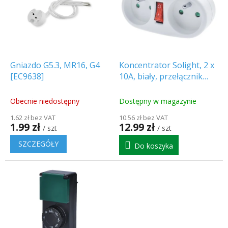
r
t
o
a
d
p
u
r
k
o
t
d
Gniazdo G5.3, MR16, G4
Koncentrator Solight, 2 x
ó
u
[EC9638]
10A, biały, przełącznik
w
k
[P107]
t
Obecnie niedostępny
Dostępny w magazynie
ó
1.62 zł bez VAT
10.56 zł bez VAT
w
1.99 zł
12.99 zł
/ szt
/ szt
SZCZEGÓŁY
Do koszyka