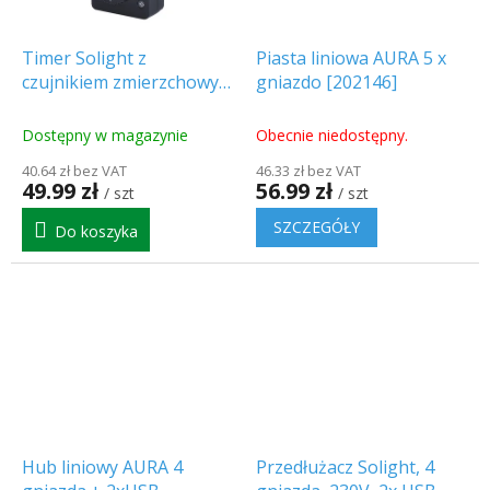
Timer Solight z
Piasta liniowa AURA 5 x
czujnikiem zmierzchowym
gniazdo [202146]
230V, 3600W [DT34]
Dostępny w magazynie
Obecnie niedostępny.
40.64 zł bez VAT
46.33 zł bez VAT
49.99 zł
56.99 zł
/ szt
/ szt
SZCZEGÓŁY
Do koszyka
Hub liniowy AURA 4
Przedłużacz Solight, 4