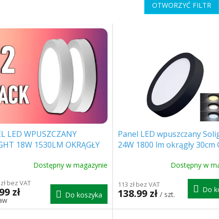
OTWORZYĆ FILTR
L LED WPUSZCZANY
Panel LED wpuszczany Soli
GHT 18W 1530LM OKRĄGŁY
24W 1800 lm okrągły 30cm
CM CCT BIAŁY, 2-PACK!
czarny [WD174-B]
Dostępny w magazynie
Dostępny w ma
72]
 zł bez VAT
113 zł bez VAT
Do k
99 zł
138.99 zł
/ szt.
Do koszyka
taw