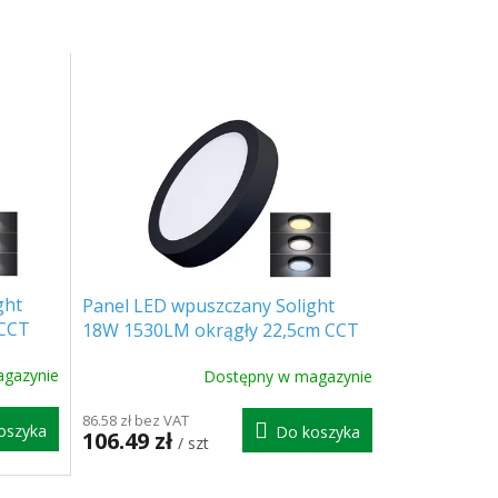
ght
Panel LED wpuszczany Solight
 CCT
18W 1530LM okrągły 22,5cm CCT
czarny [WD172-B]
gazynie
Dostępny w magazynie
86.58 zł bez VAT
oszyka
Do koszyka
106.49 zł
/ szt