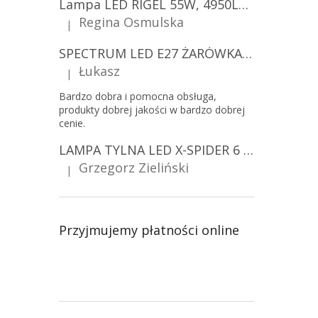
Lampa LED RIGEL 55W, 4950LM, E27, 6500K [WL-10]
Regina Osmulska
|
Ocena produktu to 5 na 5 gwiazdek.
SPECTRUM LED E27 ŻARÓWKA LED 9W, A60/10-PACK!
Łukasz
|
Ocena produktu to 5 na 5 gwiazdek.
Bardzo dobra i pomocna obsługa,
produkty dobrej jakości w bardzo dobrej
cenie.
LAMPA TYLNA LED X-SPIDER 6 FUNKCJI, R10, R148, R150, IP67, MOCOWANIE NA ŚRUBY [L2425]
Grzegorz Zieliński
|
Ocena produktu to 5 na 5 gwiazdek.
Przyjmujemy płatności online