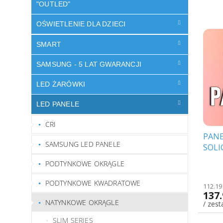
o
"OUTLED"
w
a
OŚWIETLENIE DLA DZIECI
L
n
i
i
SMART
s
e
t
SAMSUNG - 5 LAT GWARANCJI
p
a
r
p
LED ŻARÓWKI
o
r
d
o
LED PANELE
u
d
k
CRI
u
t
PANE
k
ó
SAMSUNG LED PANELE
SOLI
t
w
22,5
ó
PODTYNKOWE OKRĄGLE
[WD1
w
PODTYNKOWE KWADRATOWE
112.19
137.
NATYNKOWE OKRĄGLE
/ zes
SLIM SERIES