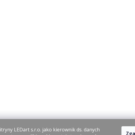
tryny LEDart s.r.o. jako kierownik ds. danych
Zga