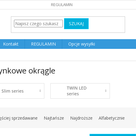
REGULAMIN
SZUKAJ
Kontakt
REGULAMIN
Opcje wysyłki
ynkowe okrągle
TWIN LED
Slim series
series
ęściej sprzedawane
Najtańsze
Najdroższe
Alfabetycznie