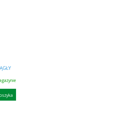
ĄGŁY
]
agazynie
oszyka