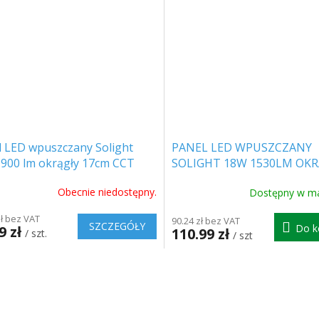
l LED wpuszczany Solight
PANEL LED WPUSZCZANY
 900 lm okrągły 17cm CCT
SOLIGHT 18W 1530LM OKR
ny [WD170-B]
22,5CM CCT BIAŁY, [WD172
Obecnie niedostępny.
Dostępny w m
zł bez VAT
90.24 zł bez VAT
SZCZEGÓŁY
Do k
9 zł
110.99 zł
/ szt.
/ szt
K
o
n
t