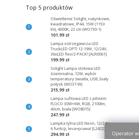
Top 5 produktów
Oświetlenie Solight, natynkowe,
kwadratowe, IP44, 15W (1150
lm), 4000K, 22 cm (WO730-1)
101.99 zł
Lampa ostrzegawcza LED
TruckLED OPTI 12-19W, 12/24V,
36xLED flex/2-PACK! [ALR0061]
199.99 zł
Solight Lampa stołowa LED
ściemnialna, 12W, wybór
temperatury światła, USB, biały
połysk (WO37-W)
215.99 zł
Lampa sufitowa LED z pilotem
FLOCO 30W+6W, RGB, 2100lm,
40cm, biała [WO8015]
247.99 zł
Lampka tylna LED Neon, 12/24V,
6 funkcji, leva+prawa! [L2422]
Operator wi
294.99 zł