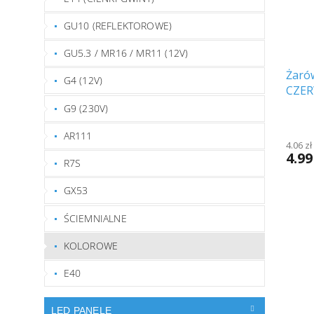
GU10 (REFLEKTOROWE)
GU5.3 / MR16 / MR11 (12V)
Żaró
G4 (12V)
CZER
G9 (230V)
AR111
4.06 z
4.99
R7S
GX53
ŚCIEMNIALNE
KOLOROWE
E40
LED PANELE