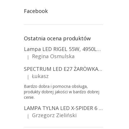
Facebook
Ostatnia ocena produktów
Lampa LED RIGEL 55W, 4950LM, E27, 6500K [WL-10]
Regina Osmulska
|
Ocena produktu to 5 na 5 gwiazdek.
SPECTRUM LED E27 ŻARÓWKA LED 9W, A60/10-PACK!
Łukasz
|
Ocena produktu to 5 na 5 gwiazdek.
Bardzo dobra i pomocna obsługa,
produkty dobrej jakości w bardzo dobrej
cenie.
LAMPA TYLNA LED X-SPIDER 6 FUNKCJI, R10, R148, R150, IP67, MOCOWANIE NA ŚRUBY [L2425]
Grzegorz Zieliński
|
Ocena produktu to 5 na 5 gwiazdek.