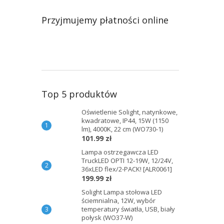
Przyjmujemy płatności online
Top 5 produktów
Oświetlenie Solight, natynkowe,
kwadratowe, IP44, 15W (1150
lm), 4000K, 22 cm (WO730-1)
101.99 zł
Lampa ostrzegawcza LED
TruckLED OPTI 12-19W, 12/24V,
36xLED flex/2-PACK! [ALR0061]
199.99 zł
Solight Lampa stołowa LED
ściemnialna, 12W, wybór
temperatury światła, USB, biały
połysk (WO37-W)