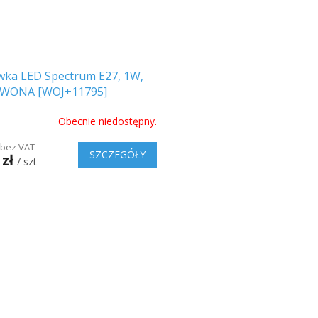
wka LED Spectrum E27, 1W,
WONA [WOJ+11795]
Obecnie niedostępny.
ł bez VAT
SZCZEGÓŁY
 zł
/ szt
K
o
n
t
r
o
l
k
i
l