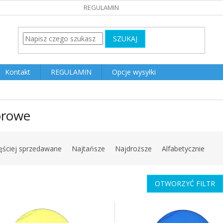
REGULAMIN
SZUKAJ
Kontakt
REGULAMIN
Opcje wysyłki
orowe
ęściej sprzedawane
Najtańsze
Najdroższe
Alfabetycznie
OTWORZYĆ FILTR