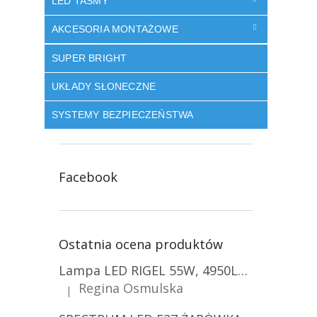
LED TAŚMY
AKCESORIA MONTAŻOWE
SUPER BRIGHT
UKŁADY SŁONECZNE
SYSTEMY BEZPIECZEŃSTWA
Facebook
Ostatnia ocena produktów
Lampa LED RIGEL 55W, 4950LM, E27, 6500K [WL-10]
Regina Osmulska
|
Ocena produktu to 5 na 5 gwiazdek.