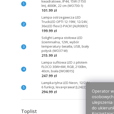
kwadratowe, IP44, 15W (1150
lm), 4000K, 22 cm (WO730-1)
101.99 zł
Lampa ostrzegawcza LED
TruckLED OPTI 12-19W, 12/24V,
36xLED flex/2-PACK! [ALR0061]
199.99 zł
Solight Lampa stołowa LED
ściemnialna, 12W, wybór
temperatury światła, USB, biały
połysk (WO37-W)
215.99 zł
Lampa sufitowa LED z pilotem
FLOCO 30W+6W, RGB, 2100lm,
40cm, biała [WO8015]
247.99 zł
Lampka tylna LED Neon, 12/24V,
6 funkcji, leva+prawa! [L2422]
Operator wi
294.99 zł
osobowych p
ulepszenia 
do ukierun
Toplist
Korzystając