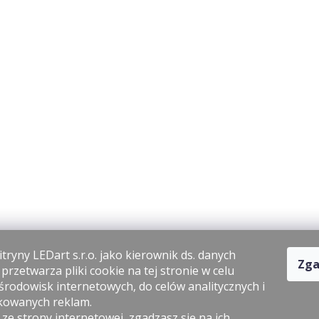
tryny LEDart s.r.o. jako kierownik ds. danych
Zga
rzetwarza pliki cookie na tej stronie w celu
środowisk internetowych, do celów analitycznych i
kowanych reklam.
 ze strony internetowej, zgadzasz się na ich