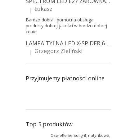
SPECTRUM LED E27 ŻARÓWKA LED 9W, A60/10-PACK!
Łukasz
|
Ocena produktu to 5 na 5 gwiazdek.
Bardzo dobra i pomocna obsługa,
produkty dobrej jakości w bardzo dobrej
cenie.
LAMPA TYLNA LED X-SPIDER 6 FUNKCJI, R10, R148, R150, IP67, MOCOWANIE NA ŚRUBY [L2425]
Grzegorz Zieliński
|
Ocena produktu to 5 na 5 gwiazdek.
Przyjmujemy płatności online
Top 5 produktów
Oświetlenie Solight, natynkowe,