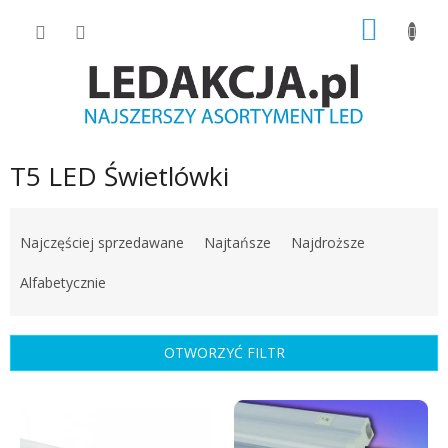
Przejść
KOSZY
do
treści
T5 LED Świetlówki
S
o
Najczęściej sprzedawane
Najtańsze
Najdroższe
r
t
Alfabetycznie
o
w
a
OTWORZYĆ FILTR
n
i
L
e
i
p
s