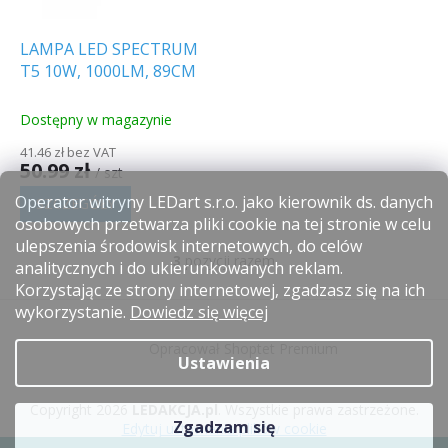
LAMPA LED SPECTRUM
T5 10W, 1000LM, 89CM
Dostępny w magazynie
41.46 zł bez VAT
50.99 zł
/ szt
Operator witryny LEDart s.r.o. jako kierownik ds. danych
SZCZEGÓŁY
osobowych przetwarza pliki cookie na tej stronie w celu
ulepszenia środowisk internetowych, do celów
3
pozycji razem
K
analitycznych i do ukierunkowanych reklam.
o
Korzystając ze strony internetowej, zgadzasz się na ich
n
S
wykorzystanie.
Dowiedz się więcej
t
t
r
Opracował Shoptet Premium
o
o
Ustawienia
p
l
k
k
Copyright 2026
LEDAKCJA.pl
. Wszystkie prawa zastrzeżone.
a
i
Zgadzam się
Edytuj ustawienia plików cookie
l