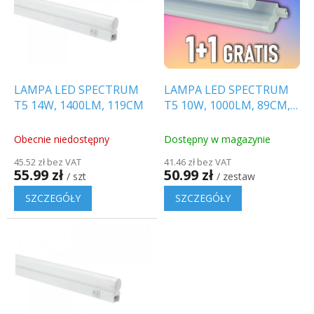
r
t
o
a
d
p
u
r
k
o
t
d
LAMPA LED SPECTRUM
LAMPA LED SPECTRUM
ó
u
T5 14W, 1400LM, 119CM
T5 10W, 1000LM, 89CM,
w
k
1+1 gratis!
t
Obecnie niedostępny
Dostępny w magazynie
ó
45.52 zł bez VAT
41.46 zł bez VAT
w
55.99 zł
50.99 zł
/ szt
/ zestaw
SZCZEGÓŁY
SZCZEGÓŁY