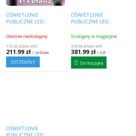
OŚWIETLENIE
OŚWIETLENIE
PUBLICZNE LED
PUBLICZNE LED
FLAMINGO Z
FLAMINGO Z
CZUJNIKIEM ŚWIATŁA I
CZUJNIKIEM ŚWIATŁA I
Obecnie niedostępny
Dostępny w magazynie
ADAPTEREM 30W,
ADAPTEREM 100W,
172.35 zł bez VAT
310.56 zł bez VAT
3000LM, SZARY, 1+1
10000LM, IP65, 4000K,
211.99 zł
381.99 zł
/ zestaw
/ szt
gratis! [206960]
SZARY [206984]
SZCZEGÓŁY
Do koszyka
OŚWIETLENIE
PUBLICZNE LED