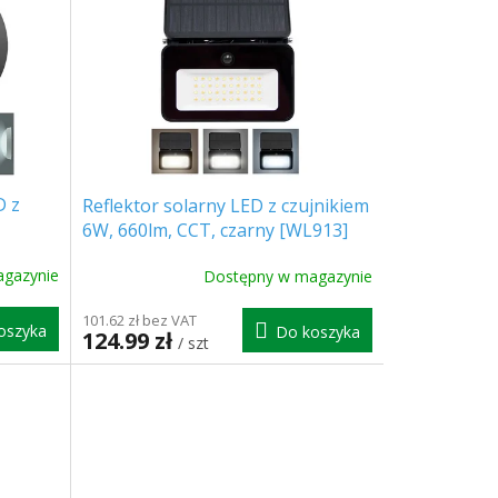
D z
Reflektor solarny LED z czujnikiem
6W, 660lm, CCT, czarny [WL913]
a i
gazynie
Dostępny w magazynie
101.62 zł bez VAT
oszyka
Do koszyka
124.99 zł
/ szt