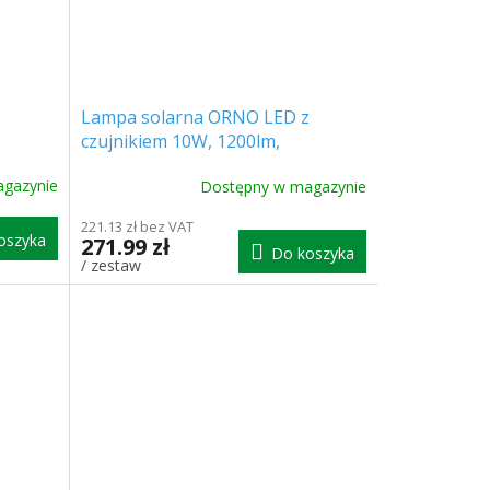
Lampa solarna ORNO LED z
czujnikiem 10W, 1200lm,
3000mAh/2-PACK! [AD-SL-
gazynie
Dostępny w magazynie
6467BLR4]
221.13 zł bez VAT
oszyka
271.99 zł
Do koszyka
/ zestaw