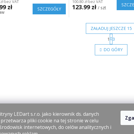
 zł bez VAT
100.80 zł bez VAT
SZCZ
99 zł
123.99 zł
/ szt
SZCZEGÓŁY
taw
ZAŁADUJ JESZCZE 15
P
1
3
a
K
g
o
DO GÓRY
i
n
n
t
a
r
c
o
j
l
a
k
i
l
i
s
t
tryny LEDart s.r.o. jako kierownik ds. danych
y
Zga
rzetwarza pliki cookie na tej stronie w celu
środowisk internetowych, do celów analitycznych i
kowanych reklam.