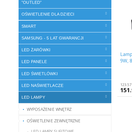
i
s
"OUTLED"
e
t
p
OŚWIETLENIE DLA DZIECI
a
r
p
o
SMART
r
d
o
u
SAMSUNG - 5 LAT GWARANCJI
d
k
u
LED ŻARÓWKI
t
Lamp
k
ó
9W, 
t
LED PANELE
w
ó
w
LED ŚWIETLÓWKI
123.57
LED NAŚWIETLACZE
151.
LED LAMPY
WYPOSAŻENIE WNĘTRZ
OŚWIETLENIE ZEWNĘTRZNE
LED LAMPY SUFITOWE