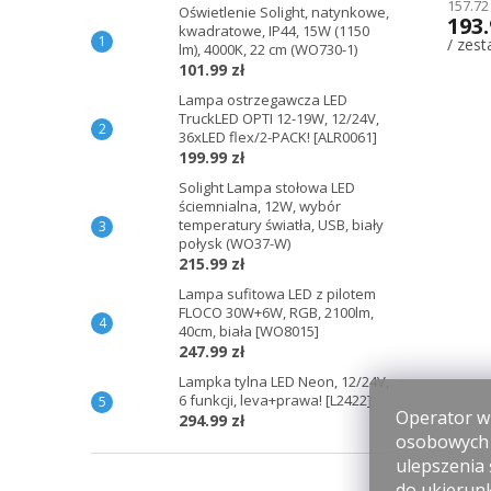
157.72
Oświetlenie Solight, natynkowe,
193.
kwadratowe, IP44, 15W (1150
/ zes
lm), 4000K, 22 cm (WO730-1)
101.99 zł
Lampa ostrzegawcza LED
TruckLED OPTI 12-19W, 12/24V,
36xLED flex/2-PACK! [ALR0061]
199.99 zł
Solight Lampa stołowa LED
ściemnialna, 12W, wybór
temperatury światła, USB, biały
połysk (WO37-W)
215.99 zł
Lampa sufitowa LED z pilotem
FLOCO 30W+6W, RGB, 2100lm,
40cm, biała [WO8015]
247.99 zł
Lampka tylna LED Neon, 12/24V,
6 funkcji, leva+prawa! [L2422]
Operator wi
294.99 zł
osobowych p
ulepszenia 
do ukierun