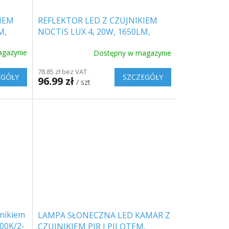
IEM
REFLEKTOR LED Z CZUJNIKIEM
M,
NOCTIS LUX 4, 20W, 1650LM,
CZARNY
gazynie
Dostępny w magazynie
78.85 zł bez VAT
EGÓŁY
SZCZEGÓŁY
96.99 zł
/ szt
nikiem
LAMPA SŁONECZNA LED KAMAR Z
000K/2-
CZUJNIKIEM PIR I PILOTEM,