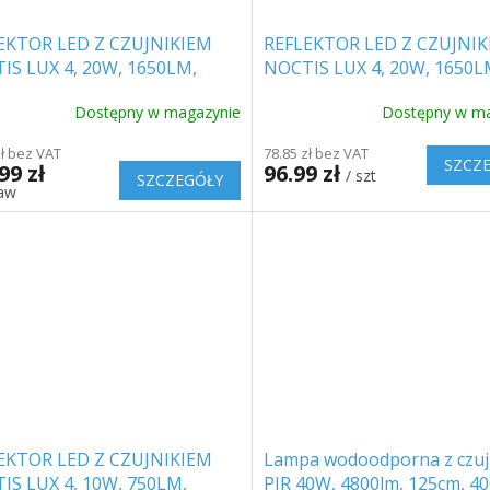
EKTOR LED Z CZUJNIKIEM
REFLEKTOR LED Z CZUJNIK
IS LUX 4, 20W, 1650LM,
NOCTIS LUX 4, 20W, 1650L
NY/2-PACK!
BIAŁY
Dostępny w magazynie
Dostępny w ma
zł bez VAT
78.85 zł bez VAT
SZCZ
99 zł
96.99 zł
/ szt
SZCZEGÓŁY
taw
EKTOR LED Z CZUJNIKIEM
Lampa wodoodporna z czuj
IS LUX 4, 10W, 750LM,
PIR 40W, 4800lm, 125cm, 4