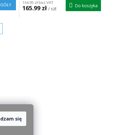
134.95 zł bez VAT
EGÓŁY
Do koszyka
165.99 zł
/ szt
dzam się