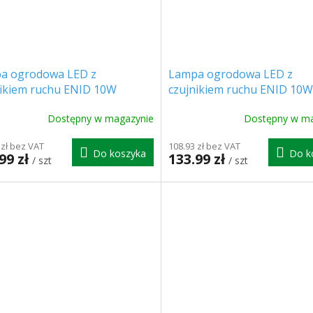
a ogrodowa LED z
Lampa ogrodowa LED z
nikiem ruchu ENID 10W
czujnikiem ruchu ENID 10W
M IP65 szara [AD-OP-
800LM IP65 biała [AD-OP-
Dostępny w magazynie
Dostępny w ma
GLPMR4]
6605WLPMR4]
 zł bez VAT
108.93 zł bez VAT
Do koszyka
Do k
99 zł
133.99 zł
/ szt
/ szt