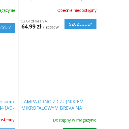
200LM, 5500-6000K, 1+1 gratis!
gazynie
Obecnie niedostępny
[LA0401]
52.84 zł bez VAT
SZCZEGÓŁY
64.99 zł
/ zestaw
EGÓŁY
jnikiem
LAMPA ORNO Z CZUJNIKIEM
44 [AD-
MIKROFALOWYM BREVA NA
ŻARÓWKĘ 1XE27, IP44 [AD-PL-
ostępny.
Dostępny w magazynie
316WE27PMM]