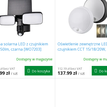
a solarna LED z czujnikiem
Oświetlenie zewnętrzne LE
850lm, czarna [WO7203]
czujnikiem CCT 15/18/20W,
1800lm, 2w1 - obudowa biał
Dostępny w magazynie
Dostępny w ma
czarna [WO780-2]
 zł bez VAT
112.19 zł bez VAT
Do koszyka
Do k
99 zł
137.99 zł
/ szt
/ szt