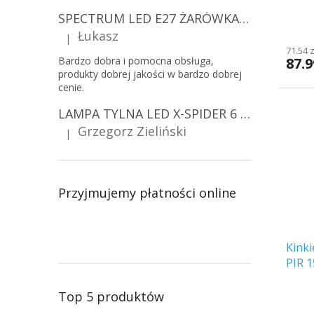
CZA
SPECTRUM LED E27 ŻARÓWKA LED 9W, A60/10-PACK!
Łukasz
|
Ocena produktu to 5 na 5 gwiazdek.
71.54 
87.9
Bardzo dobra i pomocna obsługa,
produkty dobrej jakości w bardzo dobrej
cenie.
LAMPA TYLNA LED X-SPIDER 6 FUNKCJI, R10, R148, R150, IP67, MOCOWANIE NA ŚRUBY [L2425]
Grzegorz Zieliński
|
Ocena produktu to 5 na 5 gwiazdek.
Przyjmujemy płatności online
Kinki
PIR 1
PACK
Top 5 produktów