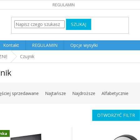
REGULAMIN
SZUKAJ
Kontakt
REGULAMIN
Opcje wysyłki
ZNE
Czujnik
nik
ęściej sprzedawane
Najtańsze
Najdroższe
Alfabetycznie
OTWORZYĆ FILTR
nka