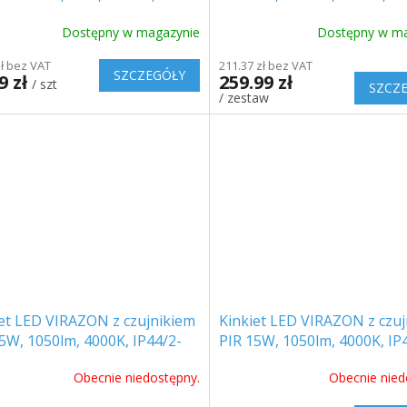
RNY
PACK! [477651]
Dostępny w magazynie
Dostępny w ma
zł bez VAT
211.37 zł bez VAT
SZCZEGÓŁY
9 zł
259.99 zł
/ szt
SZCZ
/ zestaw
et LED VIRAZON z czujnikiem
Kinkiet LED VIRAZON z czu
5W, 1050lm, 4000K, IP44/2-
PIR 15W, 1050lm, 4000K, IP
! [AD-PL-6064WLPMR4]
PL-6064WLPMR4]
Obecnie niedostępny.
Obecnie nied