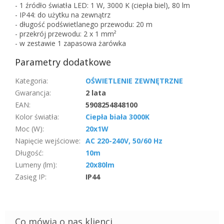
- 1 źródło światła LED: 1 W, 3000 K (ciepła biel), 80 lm
- IP44: do użytku na zewnątrz
- długość podświetlanego przewodu: 20 m
- przekrój przewodu: 2 x 1 mm²
- w zestawie 1 zapasowa żarówka
Parametry dodatkowe
Kategoria
:
OŚWIETLENIE ZEWNĘTRZNE
Gwarancja
:
2 lata
EAN
:
5908254848100
Kolor światła
:
Ciepła biała 3000K
Moc (W)
:
20x1W
Napięcie wejściowe
:
AC 220-240V, 50/60 Hz
Długość
:
10m
Lumeny (lm)
:
20x80lm
Zasięg IP
:
IP44