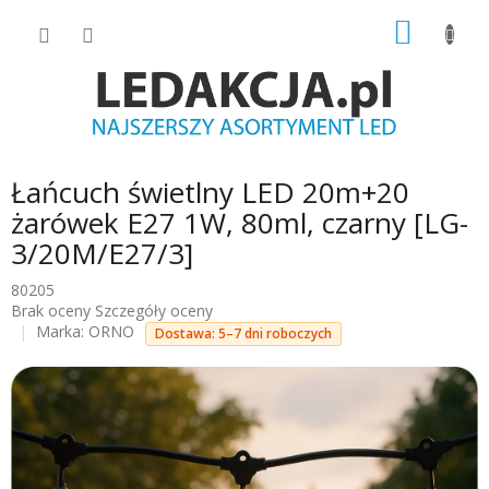
Przejść
KOSZY
do
treści
Łańcuch świetlny LED 20m+20
żarówek E27 1W, 80ml, czarny [LG-
3/20M/E27/3]
80205
Średnia
Brak oceny
Szczegóły oceny
ocena
Marka:
ORNO
Dostawa: 5–7 dni roboczych
produktu
wynosi
0.0
na
5
gwiazdek.