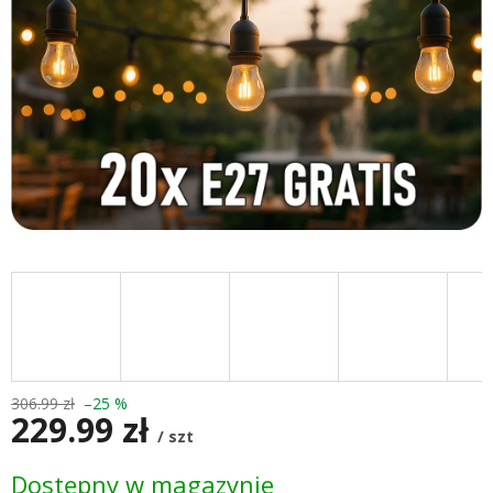
306.99 zł
–25 %
229.99 zł
/ szt
Cena
Dostępny w magazynie
jednostkowa: