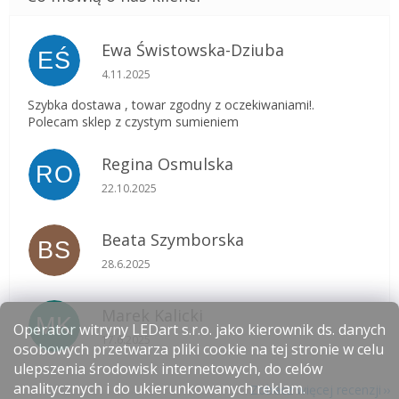
Ewa Świstowska-Dziuba
EŚ
Ocena sklepu to 5 na 5 gwiazdek.
4.11.2025
Szybka dostawa , towar zgodny z oczekiwaniami!.
Polecam sklep z czystym sumieniem
Regina Osmulska
RO
Ocena sklepu to 5 na 5 gwiazdek.
22.10.2025
Beata Szymborska
BS
Ocena sklepu to 5 na 5 gwiazdek.
28.6.2025
Marek Kalicki
MK
Operator witryny LEDart s.r.o. jako kierownik ds. danych
Ocena sklepu to 5 na 5 gwiazdek.
17.6.2025
osobowych przetwarza pliki cookie na tej stronie w celu
ulepszenia środowisk internetowych, do celów
analitycznych i do ukierunkowanych reklam.
Zobacz więcej recenzji