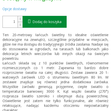
Opcje dostawy
Dodaj do koszyka
Ten 20-metrowy łańcuch świetlny to idealne oświetlenie
dekoracyjne na zewnątrz, szczególnie przydatne w miejscach,
gdzie nie ma dostępu do tradycyjnego źródła zasilania. Nadaje się
do stosowania w ogrodach, na tarasach lub balkonach jako
dekoracja letnich wieczorów lub innych okazji na świeżym
powietrzu.
Łańcuch składa się z 10 punktów świetlnych, równomiernie
rozmieszczonych co 1 metr. Zapewnia to bardzo dobre
rozproszenie światła na całej długości. Zestaw zawiera 20 1-
watowych żarówek LED o strumieniu świetlnym 80 lm. W
zestawie znajduje się również jedna dodatkowa żarówka.
Wszystkie żarówki generują przyjemne, ciepłe światło o
temperaturze barwowej 3000 K. Kąt wiązki światła (270°)
rozprasza światło szeroko i obejmuje dużą powierzchnię.
Oświetlenie jest zatem nie tylko funkcjonalne, ale również
relaksujące, nadając każdemu otoczeniu niepowtarzalny
charakter.