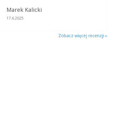
Marek Kalicki
Ocena sklepu to 5 na 5 gwiazdek.
17.6.2025
Zobacz więcej recenzji