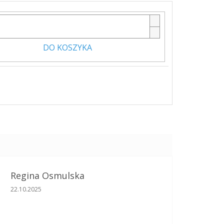
DO KOSZYKA
Regina Osmulska
Ocena sklepu to 5 na 5 gwiazdek.
22.10.2025