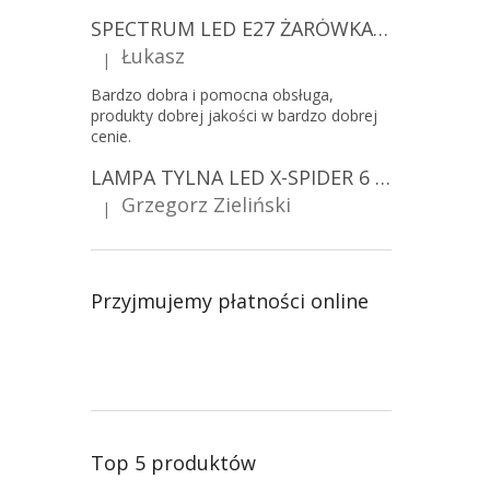
SPECTRUM LED E27 ŻARÓWKA LED 9W, A60/10-PACK!
Łukasz
|
Ocena produktu to 5 na 5 gwiazdek.
Bardzo dobra i pomocna obsługa,
produkty dobrej jakości w bardzo dobrej
cenie.
LAMPA TYLNA LED X-SPIDER 6 FUNKCJI, R10, R148, R150, IP67, MOCOWANIE NA ŚRUBY [L2425]
Grzegorz Zieliński
|
Ocena produktu to 5 na 5 gwiazdek.
Przyjmujemy płatności online
Top 5 produktów