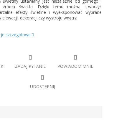
 świetlny ustawiany jest niezależnie od górnego i
 źródła światła. Dzięki temu można stworzyć
arzalne efekty świetlne i wyeksponować wybrane
 elewacji, dekoracji czy wystroju wnętrz.
cje szczegółowe
UK
ZADAJ PYTANIE
POWIADOM MNIE
UDOSTĘPNIJ