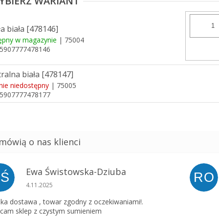
ła biała [478146]
ępny w magazynie
| 75004
5907777478146
ralna biała [478147]
nie niedostępny
| 75005
5907777478177
Ewa Świstowska-Dziuba
EŚ
RO
Ocena sklepu to 5 na 5 gwiazdek.
4.11.2025
ka dostawa , towar zgodny z oczekiwaniami!.
cam sklep z czystym sumieniem