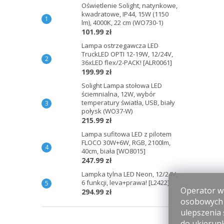
Oświetlenie Solight, natynkowe,
kwadratowe, IP44, 15W (1150
lm), 4000K, 22 cm (WO730-1)
101.99 zł
Lampa ostrzegawcza LED
TruckLED OPTI 12-19W, 12/24V,
36xLED flex/2-PACK! [ALR0061]
199.99 zł
Solight Lampa stołowa LED
ściemnialna, 12W, wybór
temperatury światła, USB, biały
połysk (WO37-W)
215.99 zł
Lampa sufitowa LED z pilotem
FLOCO 30W+6W, RGB, 2100lm,
40cm, biała [WO8015]
247.99 zł
Lampka tylna LED Neon, 12/24V,
6 funkcji, leva+prawa! [L2422]
Operator wi
294.99 zł
osobowych p
ulepszenia 
do ukierun