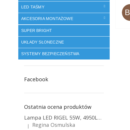
LED TAŚMY
AKCESORIA MONTAŻOWE
SUPER BRIGHT
UKŁADY SŁONECZNE
SYSTEMY BEZPIECZEŃSTWA
Facebook
Ostatnia ocena produktów
Lampa LED RIGEL 55W, 4950LM, E27, 6500K [WL-10]
Regina Osmulska
|
Ocena produktu to 5 na 5 gwiazdek.