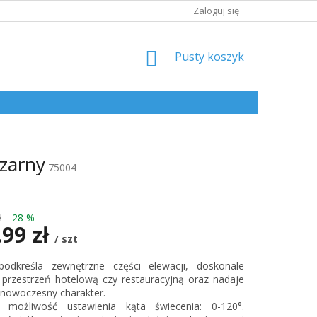
Zaloguj się
KOSZYK
Pusty koszyk
zarny
75004
ł
–28 %
.99 zł
/ szt
 podkreśla zewnętrzne części elewacji, doskonale
kowa:
 przestrzeń hotelową czy restauracyjną oraz nadaje
 nowoczesny charakter.
a możliwość ustawienia kąta świecenia: 0-120°.