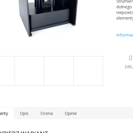
Strumień
dolnego
niepowt
elementy
Informa
DR
anty
Opis
Ocena
Opinie