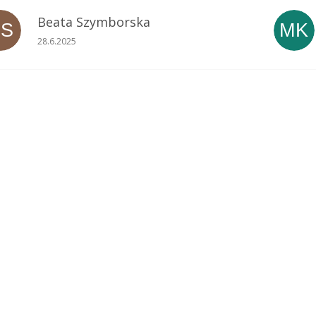
Beata Szymborska
BS
MK
Ocena sklepu to 5 na 5 gwiazdek.
28.6.2025