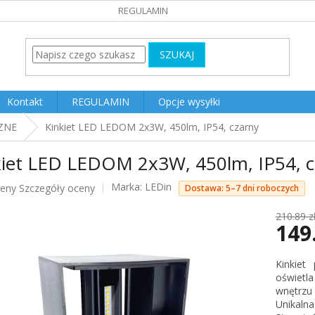
REGULAMIN
SZUKAJ
Kontakt
REGULAMIN
Opcje wysyłki
ZNE
Kinkiet LED LEDOM 2x3W, 450lm, IP54, czarny
kiet LED LEDOM 2x3W, 450lm, IP54, c
Marka:
LEDin
ceny
Szczegóły oceny
Dostawa: 5–7 dni roboczych
u
210.89 z
149
Cena
Kinkiet
jednost
oświetla
k.
wnętrzu
Unikaln