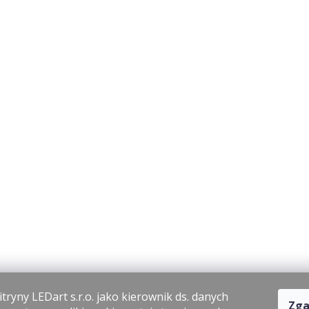
tryny LEDart s.r.o. jako kierownik ds. danych
Zga