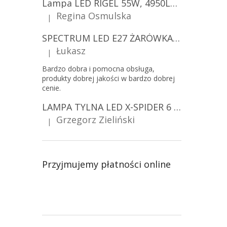
Lampa LED RIGEL 55W, 4950LM, E27, 6500K [WL-10]
Regina Osmulska
|
Ocena produktu to 5 na 5 gwiazdek.
SPECTRUM LED E27 ŻARÓWKA LED 9W, A60/10-PACK!
Łukasz
|
Ocena produktu to 5 na 5 gwiazdek.
Bardzo dobra i pomocna obsługa,
produkty dobrej jakości w bardzo dobrej
cenie.
LAMPA TYLNA LED X-SPIDER 6 FUNKCJI, R10, R148, R150, IP67, MOCOWANIE NA ŚRUBY [L2425]
Grzegorz Zieliński
|
Ocena produktu to 5 na 5 gwiazdek.
Przyjmujemy płatności online