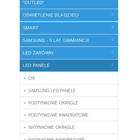
"OUTLED"
OŚWIETLENIE DLA DZIECI
SMART
SAMSUNG - 5 LAT GWARANCJI
LED ŻARÓWKI
LED PANELE
CRI
SAMSUNG LED PANELE
PODTYNKOWE OKRĄGLE
PODTYNKOWE KWADRATOWE
NATYNKOWE OKRĄGLE
NATYNKOWE KWADRATOWE