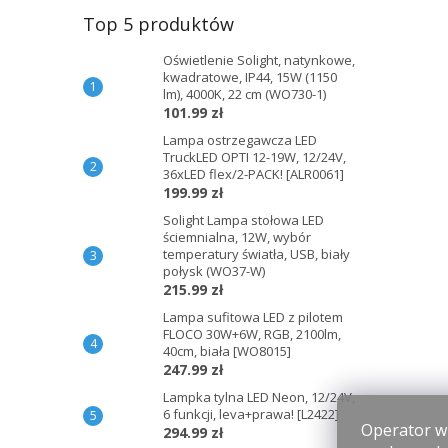
Top 5 produktów
Oświetlenie Solight, natynkowe,
kwadratowe, IP44, 15W (1150
lm), 4000K, 22 cm (WO730-1)
101.99 zł
Lampa ostrzegawcza LED
TruckLED OPTI 12-19W, 12/24V,
36xLED flex/2-PACK! [ALR0061]
199.99 zł
Solight Lampa stołowa LED
ściemnialna, 12W, wybór
temperatury światła, USB, biały
połysk (WO37-W)
215.99 zł
Lampa sufitowa LED z pilotem
FLOCO 30W+6W, RGB, 2100lm,
40cm, biała [WO8015]
247.99 zł
Lampka tylna LED Neon, 12/24V,
6 funkcji, leva+prawa! [L2422]
Operator wi
294.99 zł