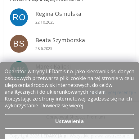
Regina Osmulska
RO
Ocena sklepu to 5 na 5 gwiazdek.
22.10.2025
Beata Szymborska
BS
Ocena sklepu to 5 na 5 gwiazdek.
28.6.2025
Marek Kalicki
MK
Operator witryny LEDart s.r.o. jako kierownik ds. danych
Ocena sklepu to 5 na 5 gwiazdek.
17.6.2025
osobowych przetwarza pliki cookie na tej stronie w celu
ulepszenia środowisk internetowych, do celów
analitycznych i do ukierunkowanych reklam.
Zobacz więcej recenzji
Korzystając ze strony internetowej, zgadzasz się na ich
S
wykorzystanie.
Dowiedz się więcej
t
Opracował Shoptet Premium
o
Ustawienia
p
k
Copyright 2026
LEDAKCJA.pl
. Wszystkie prawa zastrzeżone.
a