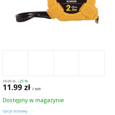
15.99 zł
–25 %
11.99 zł
/ szt
Cena
Dostępny w magazynie
jednostkowa:
Opcje dostawy