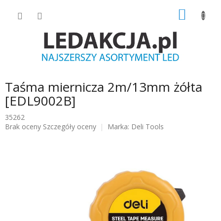
Przejść
KOSZY
do
treści
Taśma miernicza 2m/13mm żółta
[EDL9002B]
35262
Średnia
Brak oceny
Szczegóły oceny
Marka:
Deli Tools
ocena
produktu
wynosi
0.0
na
5
gwiazdek.