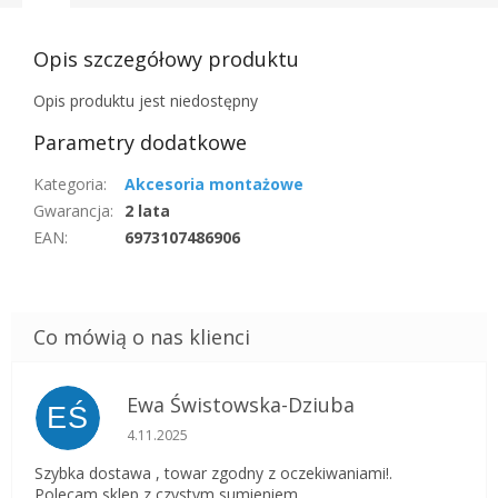
Opis szczegółowy produktu
Opis produktu jest niedostępny
Parametry dodatkowe
Kategoria
:
Akcesoria montażowe
Gwarancja
:
2 lata
EAN
:
6973107486906
Ewa Świstowska-Dziuba
EŚ
Ocena sklepu to 5 na 5 gwiazdek.
4.11.2025
Szybka dostawa , towar zgodny z oczekiwaniami!.
Polecam sklep z czystym sumieniem