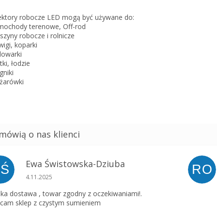
ektory robocze LED mogą być używane do:
mochody terenowe, Off-rod
szyny robocze i rolnicze
wigi, koparki
dowarki
tki, łodzie
gniki
ężarówki
Ewa Świstowska-Dziuba
EŚ
RO
Ocena sklepu to 5 na 5 gwiazdek.
4.11.2025
ka dostawa , towar zgodny z oczekiwaniami!.
cam sklep z czystym sumieniem