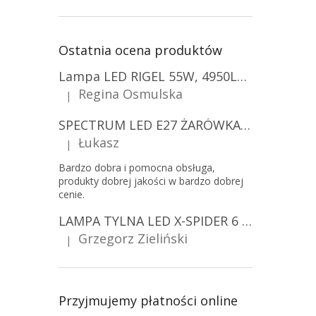
Ostatnia ocena produktów
Lampa LED RIGEL 55W, 4950LM, E27, 6500K [WL-10]
Regina Osmulska
|
Ocena produktu to 5 na 5 gwiazdek.
SPECTRUM LED E27 ŻARÓWKA LED 9W, A60/10-PACK!
Łukasz
|
Ocena produktu to 5 na 5 gwiazdek.
Bardzo dobra i pomocna obsługa,
produkty dobrej jakości w bardzo dobrej
cenie.
LAMPA TYLNA LED X-SPIDER 6 FUNKCJI, R10, R148, R150, IP67, MOCOWANIE NA ŚRUBY [L2425]
Grzegorz Zieliński
|
Ocena produktu to 5 na 5 gwiazdek.
Przyjmujemy płatności online