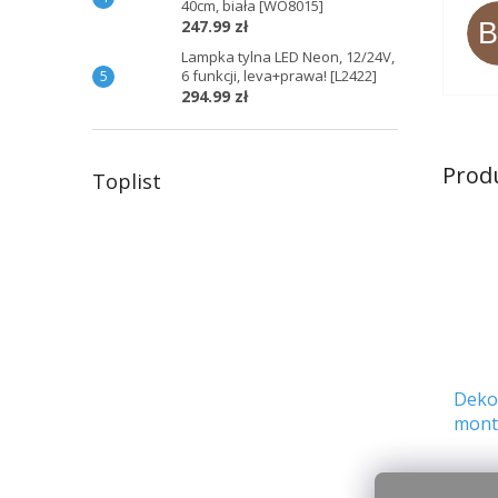
40cm, biała [WO8015]
247.99 zł
Lampka tylna LED Neon, 12/24V,
6 funkcji, leva+prawa! [L2422]
294.99 zł
Prod
Toplist
Deko
mont
oświ
[AKC