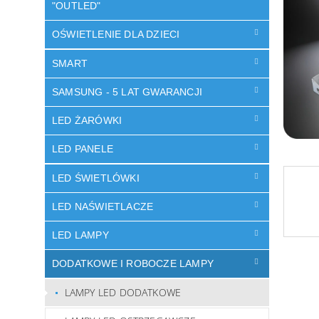
"OUTLED"
OŚWIETLENIE DLA DZIECI
SMART
SAMSUNG - 5 LAT GWARANCJI
LED ŻARÓWKI
LED PANELE
LED ŚWIETLÓWKI
LED NAŚWIETLACZE
LED LAMPY
DODATKOWE I ROBOCZE LAMPY
LAMPY LED DODATKOWE