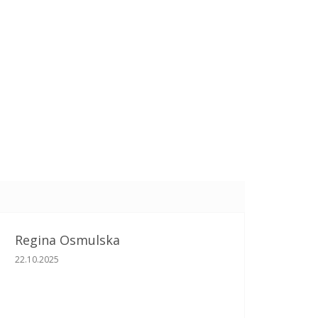
Regina Osmulska
Ocena sklepu to 5 na 5 gwiazdek.
22.10.2025