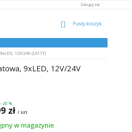
Zaloguj się
KOSZYK
Pusty koszyk
9xLED, 12V/24V (L0177)
atowa, 9xLED, 12V/24V
–20 %
99 zł
/ szt
ępny w magazynie
kowa: