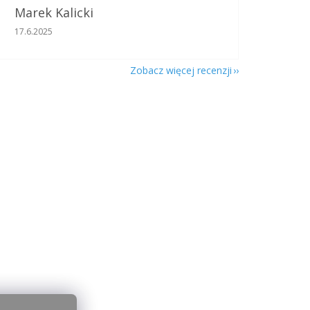
Marek Kalicki
Ocena sklepu to 5 na 5 gwiazdek.
17.6.2025
Zobacz więcej recenzji