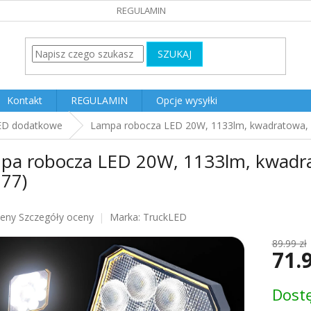
REGULAMIN
SZUKAJ
Kontakt
REGULAMIN
Opcje wysyłki
ED dodatkowe
Lampa robocza LED 20W, 1133lm, kwadratowa, 
pa robocza LED 20W, 1133lm, kwadr
177)
ceny
Szczegóły oceny
Marka:
TruckLED
u
89.99 zł
71.
Cena
Dost
jednost
k.