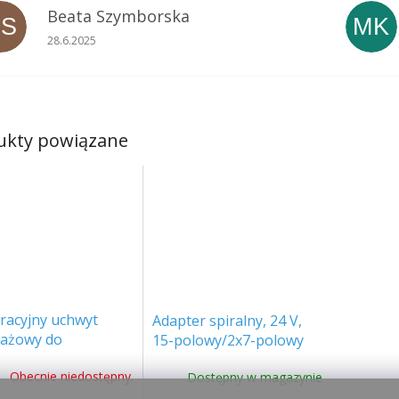
Beata Szymborska
BS
MK
Ocena sklepu to 5 na 5 gwiazdek.
28.6.2025
ukty powiązane
racyjny uchwyt
Adapter spiralny, 24 V,
ażowy do
15-polowy/2x7-polowy
etlenia roboczego
(E1201-A)
Obecnie niedostępny.
Dostępny w magazynie
8002]