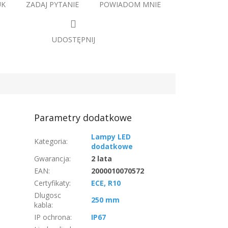
UK
ZADAJ PYTANIE
POWIADOM MNIE
UDOSTĘPNIJ
Parametry dodatkowe
Lampy LED
Kategoria
:
dodatkowe
Gwarancja
:
2 lata
EAN
:
2000010070572
Certyfikaty
:
ECE, R10
Dlugosc
250 mm
kabla
:
IP ochrona
:
IP67