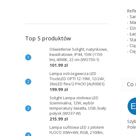
Refl
- Sa
- Ma
- Dź
- Ła
Top 5 produktów
- Sta
- Cią
Oświetlenie Solight, natynkowe,
- Ci
kwadratowe, IP44, 15W (1150
lm), 4000K, 22 cm (WO730-1)
101.99 zł
Lampa ostrzegawcza LED
TruckLED OPTI 12-19W, 12/24V,
36xLED flex/2-PACK! [ALR0061]
199.99 zł
Solight Lampa stołowa LED
ściemnialna, 12W, wybór
temperatury światła, USB, biały
połysk (WO37-W)
215.99 zł
Szyb
Pole
Lampa sufitowa LED z pilotem
FLOCO 30W+6W, RGB, 2100lm,