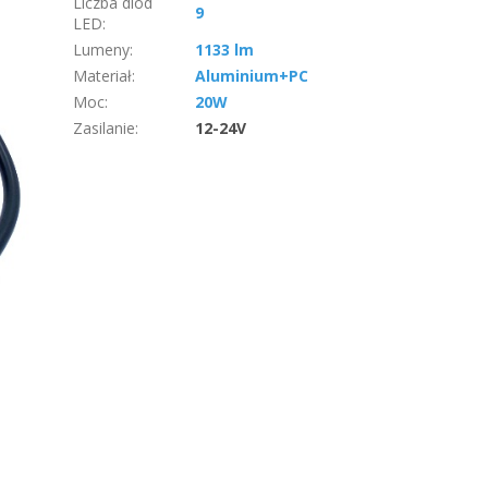
Liczba diod
9
LED
:
Lumeny
:
1133 lm
Materiał
:
Aluminium+PC
Moc
:
20W
Zasilanie
:
12-24V