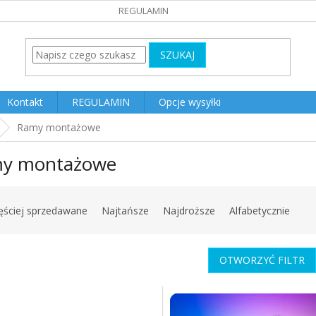
REGULAMIN
SZUKAJ
Kontakt
REGULAMIN
Opcje wysyłki
Ramy montażowe
y montażowe
ęściej sprzedawane
Najtańsze
Najdroższe
Alfabetycznie
OTWORZYĆ FILTR