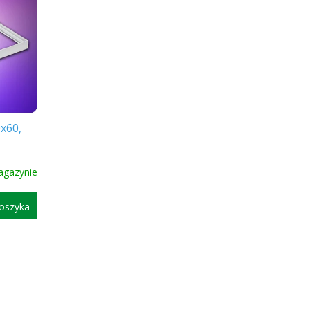
x60,
agazynie
oszyka