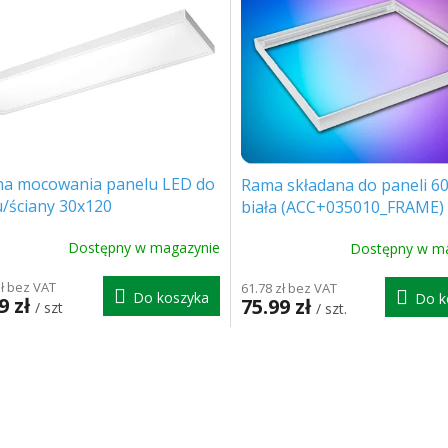
na mocowania panelu LED do
Rama składana do paneli 60
u/ściany 30x120
biała (ACC+035010_FRAME)
+035011_FRAME]
Dostępny w magazynie
Dostępny w m
zł bez VAT
61.78 zł bez VAT
Do koszyka
Do k
9 zł
75.99 zł
/ szt
/ szt.
K
o
n
t
r