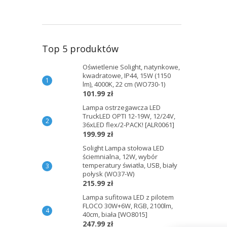
Top 5 produktów
Oświetlenie Solight, natynkowe,
kwadratowe, IP44, 15W (1150
lm), 4000K, 22 cm (WO730-1)
101.99 zł
Lampa ostrzegawcza LED
TruckLED OPTI 12-19W, 12/24V,
36xLED flex/2-PACK! [ALR0061]
199.99 zł
Solight Lampa stołowa LED
ściemnialna, 12W, wybór
temperatury światła, USB, biały
połysk (WO37-W)
215.99 zł
Lampa sufitowa LED z pilotem
FLOCO 30W+6W, RGB, 2100lm,
40cm, biała [WO8015]
247.99 zł