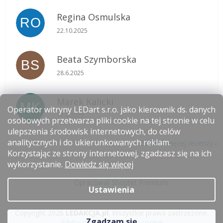
Regina Osmulska
RO
Ocena sklepu to 5 na 5 gwiazdek.
22.10.2025
Beata Szymborska
BS
Ocena sklepu to 5 na 5 gwiazdek.
28.6.2025
Marek Kalicki
MK
Operator witryny LEDart s.r.o. jako kierownik ds. danych
Ocena sklepu to 5 na 5 gwiazdek.
17.6.2025
osobowych przetwarza pliki cookie na tej stronie w celu
ulepszenia środowisk internetowych, do celów
analitycznych i do ukierunkowanych reklam.
Zobacz więcej recenzji
Korzystając ze strony internetowej, zgadzasz się na ich
S
wykorzystanie.
Dowiedz się więcej
t
Opracował Shoptet Premium
o
Ustawienia
p
k
Copyright 2026
LEDAKCJA.pl
. Wszystkie prawa zastrzeżone.
a
Zgadzam się
Edytuj ustawienia plików cookie