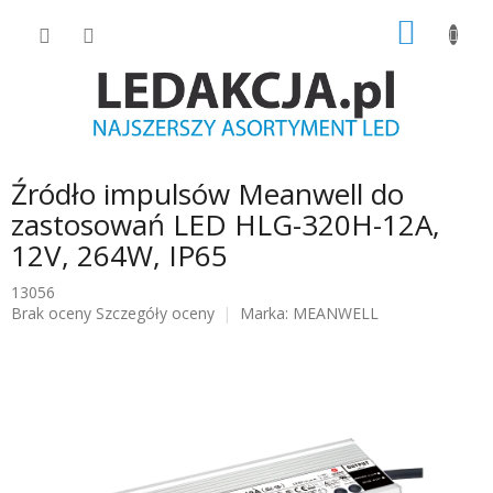
Przejść
KOSZY
do
treści
Źródło impulsów Meanwell do
zastosowań LED HLG-320H-12A,
12V, 264W, IP65
13056
Średnia
Brak oceny
Szczegóły oceny
Marka:
MEANWELL
ocena
produktu
wynosi
0.0
na
5
gwiazdek.