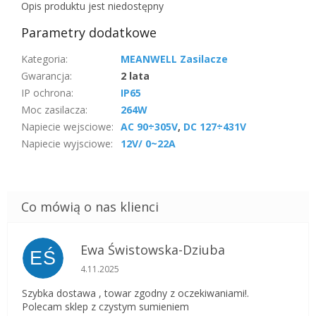
Opis produktu jest niedostępny
Parametry dodatkowe
Kategoria
:
MEANWELL Zasilacze
Gwarancja
:
2 lata
IP ochrona
:
IP65
Moc zasilacza
:
264W
Napiecie wejsciowe
:
AC 90÷305V
,
DC 127÷431V
Napiecie wyjsciowe
:
12V/ 0~22A
Ewa Świstowska-Dziuba
EŚ
Ocena sklepu to 5 na 5 gwiazdek.
4.11.2025
Szybka dostawa , towar zgodny z oczekiwaniami!.
Polecam sklep z czystym sumieniem