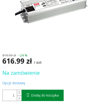
819.99 zł
–24 %
616.99 zł
/ szt
Cena
Na zamówienie
jednostkowa:
Opcje dostawy
Dodaj do koszyka