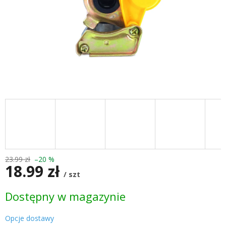
23.99 zł
–20 %
18.99 zł
/ szt
Cena
Dostępny w magazynie
jednostkowa:
Opcje dostawy