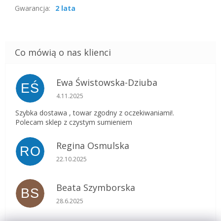
Gwarancja
:
2 lata
Ewa Świstowska-Dziuba
EŚ
Ocena sklepu to 5 na 5 gwiazdek.
4.11.2025
Szybka dostawa , towar zgodny z oczekiwaniami!.
Polecam sklep z czystym sumieniem
Regina Osmulska
RO
Ocena sklepu to 5 na 5 gwiazdek.
22.10.2025
Beata Szymborska
BS
Ocena sklepu to 5 na 5 gwiazdek.
28.6.2025