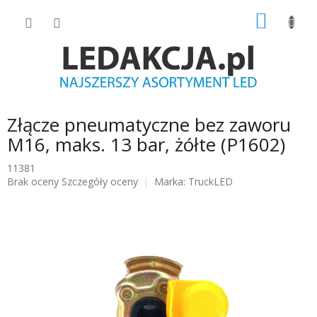
Przejść
KOSZY
do
treści
Złącze pneumatyczne bez zaworu
M16, maks. 13 bar, żółte (P1602)
11381
Średnia
Brak oceny
Szczegóły oceny
Marka:
TruckLED
ocena
produktu
wynosi
0.0
na
5
gwiazdek.