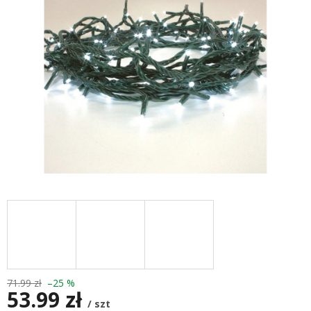
gwiazdek.
71.99 zł
–25 %
53.99 zł
/ szt