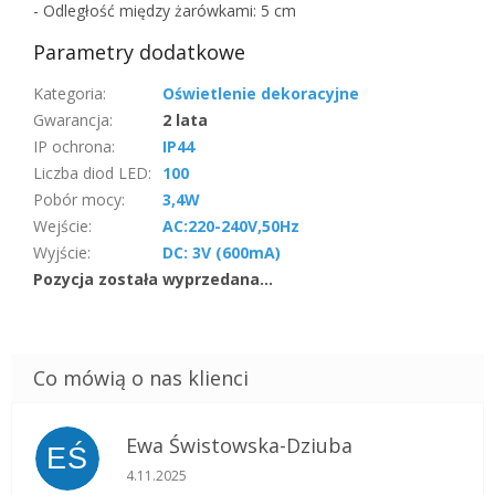
- Odległość między żarówkami: 5 cm
Parametry dodatkowe
Kategoria
:
Oświetlenie dekoracyjne
Gwarancja
:
2 lata
IP ochrona
:
IP44
Liczba diod LED
:
100
Pobór mocy
:
3,4W
Wejście
:
AC:220-240V,50Hz
Wyjście
:
DC: 3V (600mA)
Pozycja została wyprzedana…
Ewa Świstowska-Dziuba
EŚ
Ocena sklepu to 5 na 5 gwiazdek.
4.11.2025