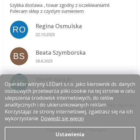
Szybka dostawa , towar zgodny z oczekiwaniami!.
Polecam sklep z czystym sumieniem
Regina Osmulska
RO
Ocena sklepu to 5 na 5 gwiazdek.
22.10.2025
Beata Szymborska
BS
Ocena sklepu to 5 na 5 gwiazdek.
28.6.2025
Marek Kalicki
MK
Operator witryny LEDart s.r.o. jako kierownik ds. danych
Ocena sklepu to 5 na 5 gwiazdek.
17.6.2025
osobowych przetwarza pliki cookie na tej stronie w celu
ulepszenia środowisk internetowych, do celów
analitycznych i do ukierunkowanych reklam.
Zobacz więcej recenzji
Korzystając ze strony internetowej, zgadzasz się na ich
S
wykorzystanie.
Dowiedz się więcej
t
Opracował Shoptet Premium
o
Ustawienia
p