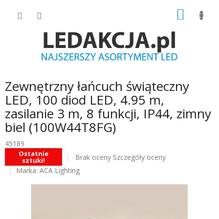
Przejść
KOSZY
do
treści
Zewnętrzny łańcuch świąteczny
LED, 100 diod LED, 4.95 m,
zasilanie 3 m, 8 funkcji, IP44, zimny
biel (100W44T8FG)
45189
Ostatnie
Średnia
Brak oceny
Szczegóły oceny
sztuki!
ocena
Marka:
ACA Lighting
produktu
wynosi
0.0
na
5