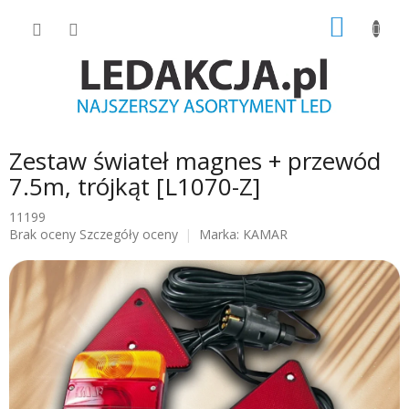
Przejść
KOSZY
do
treści
Zestaw świateł magnes + przewód
7.5m, trójkąt [L1070-Z]
11199
Średnia
Brak oceny
Szczegóły oceny
Marka:
KAMAR
ocena
produktu
wynosi
0.0
na
5
gwiazdek.