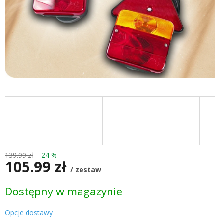
139.99 zł
–24 %
105.99 zł
/ zestaw
Cena
Dostępny w magazynie
jednostkowa:
Opcje dostawy