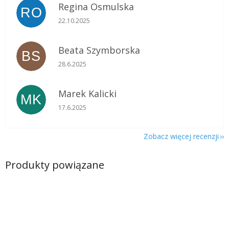
Regina Osmulska
RO
Ocena sklepu to 5 na 5 gwiazdek.
22.10.2025
Beata Szymborska
BS
Ocena sklepu to 5 na 5 gwiazdek.
28.6.2025
Marek Kalicki
MK
Ocena sklepu to 5 na 5 gwiazdek.
17.6.2025
Zobacz więcej recenzji
Produkty powiązane