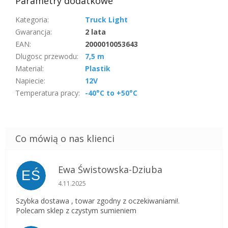
Parametry dodatkowe
Kategoria
:
Truck Light
Gwarancja
:
2 lata
EAN
:
2000010053643
Dlugosc przewodu
:
7,5 m
Material
:
Plastik
Napiecie
:
12V
Temperatura pracy
:
-40°C to +50°C
Ewa Świstowska-Dziuba
EŚ
Ocena sklepu to 5 na 5 gwiazdek.
4.11.2025
Szybka dostawa , towar zgodny z oczekiwaniami!.
Polecam sklep z czystym sumieniem