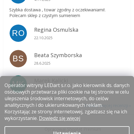
Szybka dostawa , towar zgodny z oczekiwaniami!.
Polecam sklep z czystym sumieniem
Regina Osmulska
RO
Ocena sklepu to 5 na 5 gwiazdek.
22.10.2025
Beata Szymborska
BS
Ocena sklepu to 5 na 5 gwiazdek.
28.6.2025
Marek Kalicki
MK
Operator witryny LEDart s.r.o. jako kierownik ds. danych
Ocena sklepu to 5 na 5 gwiazdek.
17.6.2025
osobowych przetwarza pliki cookie na tej stronie w celu
ulepszenia środowisk internetowych, do celów
analitycznych i do ukierunkowanych reklam.
Zobacz więcej recenzji
Korzystając ze strony internetowej, zgadzasz się na ich
S
wykorzystanie.
Dowiedz się więcej
t
Opracował Shoptet Premium
o
Ustawienia