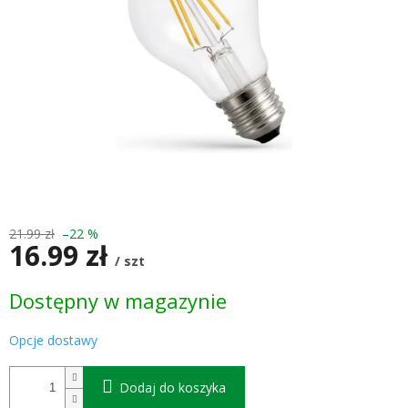
21.99 zł
–22 %
16.99 zł
/ szt
Cena
Dostępny w magazynie
jednostkowa:
Opcje dostawy
Dodaj do koszyka