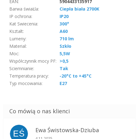
EAN
:
5904433135917
Barwa świaŁla
:
Ciepła biała 2700K
IP ochrona
:
IP20
Kat Swiecenia
:
300°
Ksztalt
:
A60
Lumeny
:
710 lm
Material
:
Szkło
Moc
:
5,5W
Współczynnik mocy PF
:
>0,5
Sciemnianie
:
Tak
Temperatura pracy
:
-20°C to +45°C
Typ mocowania
:
E27
Ewa Świstowska-Dziuba
EŚ
Ocena sklepu to 5 na 5 gwiazdek.
4.11.2025