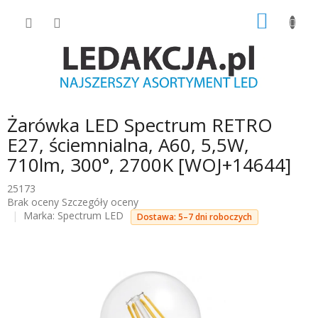
Przejść
KOSZY
do
treści
Żarówka LED Spectrum RETRO
E27, ściemnialna, A60, 5,5W,
710lm, 300°, 2700K [WOJ+14644]
25173
Średnia
Brak oceny
Szczegóły oceny
ocena
Marka:
Spectrum LED
Dostawa: 5–7 dni roboczych
produktu
wynosi
0.0
na
5
gwiazdek.