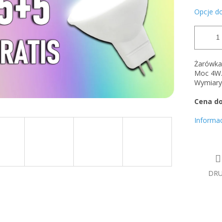
Opcje d
Żarówk
Moc 4W
Wymiary
Cena do
Informa
DR