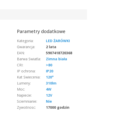
Parametry dodatkowe
Kategoria
:
LED ŻARÓWKI
Gwarancja
:
2 lata
EAN
:
5907418720368
Barwa Swiatla
:
Zimna biała
CRI
:
>80
IP ochrona
:
IP20
Kat Swiecenia
:
120°
Lumeny
:
310lm
Moc
:
4W
Napiecie
:
12V
Sciemnianie
:
Nie
Zywotnosc
:
17000 godzin