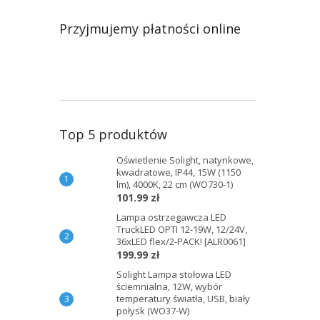
Przyjmujemy płatności online
Top 5 produktów
Oświetlenie Solight, natynkowe,
kwadratowe, IP44, 15W (1150
lm), 4000K, 22 cm (WO730-1)
101.99 zł
Lampa ostrzegawcza LED
TruckLED OPTI 12-19W, 12/24V,
36xLED flex/2-PACK! [ALR0061]
199.99 zł
Solight Lampa stołowa LED
ściemnialna, 12W, wybór
temperatury światła, USB, biały
połysk (WO37-W)