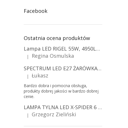
Facebook
Ostatnia ocena produktów
Lampa LED RIGEL 55W, 4950LM, E27, 6500K [WL-10]
Regina Osmulska
|
Ocena produktu to 5 na 5 gwiazdek.
SPECTRUM LED E27 ŻARÓWKA LED 9W, A60/10-PACK!
Łukasz
|
Ocena produktu to 5 na 5 gwiazdek.
Bardzo dobra i pomocna obsługa,
produkty dobrej jakości w bardzo dobrej
cenie.
LAMPA TYLNA LED X-SPIDER 6 FUNKCJI, R10, R148, R150, IP67, MOCOWANIE NA ŚRUBY [L2425]
Grzegorz Zieliński
|
Ocena produktu to 5 na 5 gwiazdek.