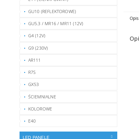
GU10 (REFLEKTOROWE)
Opis
GU5.3 / MR16 / MR11 (12V)
G4 (12V)
Opi
G9 (230V)
AR111
R7S
GX53
ŚCIEMNIALNE
KOLOROWE
E40
LED PANELE