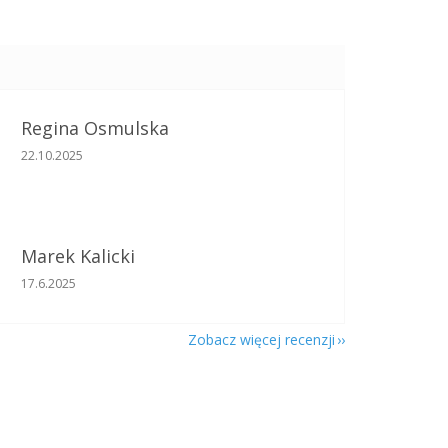
Regina Osmulska
Ocena sklepu to 5 na 5 gwiazdek.
22.10.2025
Marek Kalicki
Ocena sklepu to 5 na 5 gwiazdek.
17.6.2025
Zobacz więcej recenzji