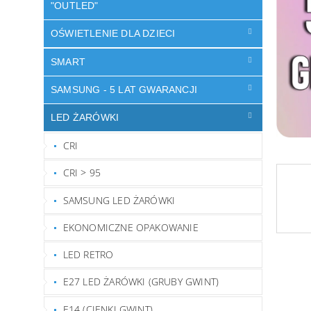
"OUTLED"
OŚWIETLENIE DLA DZIECI
SMART
SAMSUNG - 5 LAT GWARANCJI
LED ŻARÓWKI
CRI
CRI > 95
SAMSUNG LED ŻARÓWKI
EKONOMICZNE OPAKOWANIE
LED RETRO
E27 LED ŻARÓWKI (GRUBY GWINT)
E14 (CIENKI GWINT)