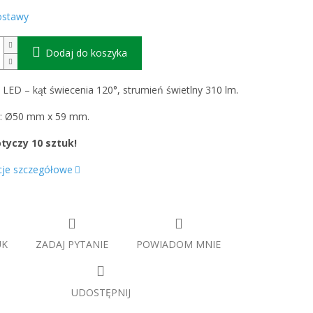
ostawy
Dodaj do koszyka
a LED
– kąt świecenia 120°, strumień świetlny 31
0 lm.
.
: Ø50 mm x 59 mm.
tyczy 10 sztuk!
cje szczegółowe
UK
ZADAJ PYTANIE
POWIADOM MNIE
UDOSTĘPNIJ