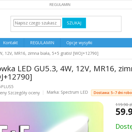
REGULAMIN
SZUKAJ
Kontakt
REGULAMIN
Opcje wysyłki
, 12V, MR16, zimna biała, 5+5 gratis! [WOJ+12790]
ówka LED GU5.3, 4W, 12V, MR16, zimna
J+12790]
5PLUS5
Marka:
Spectrum LED
ceny
Szczegóły oceny
Dostawa: 5–7 dni rob
u
119.90 z
59.
Cena
Dost
jednost
k.