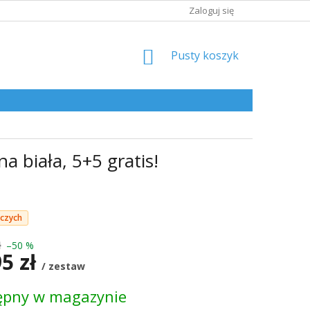
Zaloguj się
KOSZYK
Pusty koszyk
 biała, 5+5 gratis!
oczych
ł
–50 %
95 zł
/ zestaw
ępny w magazynie
kowa: