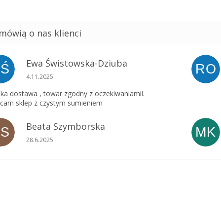
Ewa Świstowska-Dziuba
EŚ
RO
Ocena sklepu to 5 na 5 gwiazdek.
4.11.2025
ka dostawa , towar zgodny z oczekiwaniami!.
cam sklep z czystym sumieniem
Beata Szymborska
BS
MK
Ocena sklepu to 5 na 5 gwiazdek.
28.6.2025