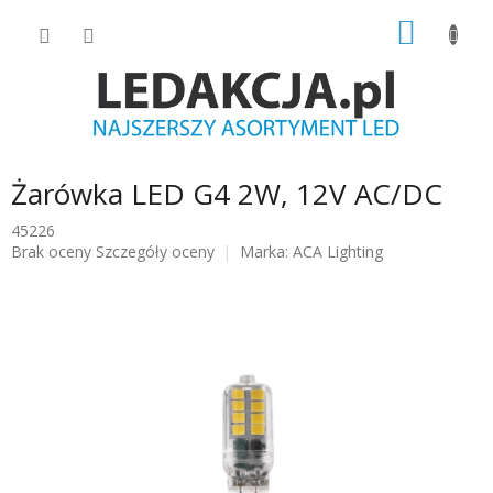
Przejść
KOSZY
do
treści
Żarówka LED G4 2W, 12V AC/DC
45226
Średnia
Brak oceny
Szczegóły oceny
Marka:
ACA Lighting
ocena
produktu
wynosi
0.0
na
5
gwiazdek.