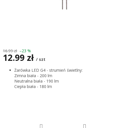
16.99 zł
–23 %
12.99 zł
/ szt
Cena
Żarówka LED G4 - strumień świetlny:
jednostkowa:
Zimna biała - 200 lm
Neutralna biała - 190 lm
Ciepła biała - 180 lm