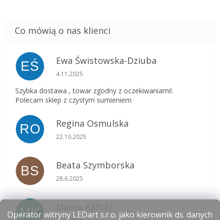
Ewa Świstowska-Dziuba
EŚ
Ocena sklepu to 5 na 5 gwiazdek.
4.11.2025
Szybka dostawa , towar zgodny z oczekiwaniami!.
Polecam sklep z czystym sumieniem
Regina Osmulska
RO
Ocena sklepu to 5 na 5 gwiazdek.
22.10.2025
Beata Szymborska
BS
Ocena sklepu to 5 na 5 gwiazdek.
28.6.2025
Marek Kalicki
MK
Operator witryny LEDart s.r.o. jako kierownik ds. danych
Ocena sklepu to 5 na 5 gwiazdek.