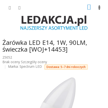
Przejść
KOSZY
do
treści
Żarówka LED E14, 1W, 90LM,
świeczka [WOJ+14453]
25052
Średnia
Brak oceny
Szczegóły oceny
ocena
Marka:
Spectrum LED
Dostawa: 5–7 dni roboczych
produktu
wynosi
0.0
na
5
gwiazdek.