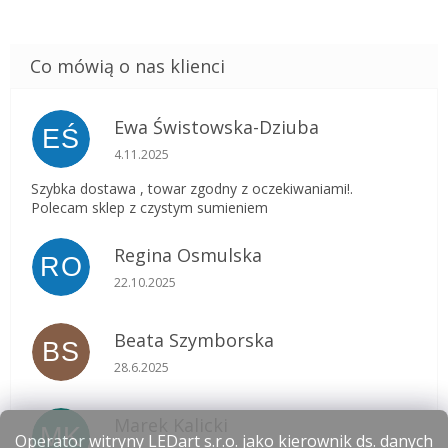
Ewa Świstowska-Dziuba
EŚ
Ocena sklepu to 5 na 5 gwiazdek.
4.11.2025
Szybka dostawa , towar zgodny z oczekiwaniami!.
Polecam sklep z czystym sumieniem
Regina Osmulska
RO
Ocena sklepu to 5 na 5 gwiazdek.
22.10.2025
Beata Szymborska
BS
Ocena sklepu to 5 na 5 gwiazdek.
28.6.2025
Marek Kalicki
MK
Operator witryny LEDart s.r.o. jako kierownik ds. danych
Ocena sklepu to 5 na 5 gwiazdek.