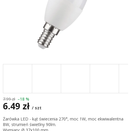
7.99 zł
–18 %
6.49 zł
/ szt
Cena
Żarówka LED - kąt świecenia 270°, moc 1W, moc ekwiwalentna
jednostkowa:
8W, strumień świetlny 90lm.
Wymiary: Ø 37x100 mm.