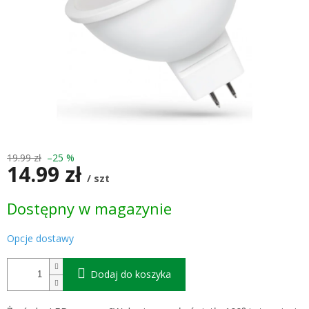
19.99 zł
–25 %
14.99 zł
/ szt
Cena
Dostępny w magazynie
jednostkowa:
Opcje dostawy
Dodaj do koszyka