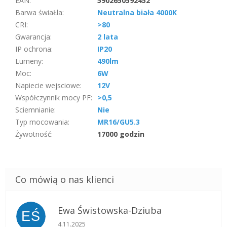
EAN
:
5902650592452
Barwa świaŁla
:
Neutralna biała 4000K
CRI
:
>80
Gwarancja
:
2 lata
IP ochrona
:
IP20
Lumeny
:
490lm
Moc
:
6W
Napiecie wejsciowe
:
12V
Współczynnik mocy PF
:
>0,5
Sciemnianie
:
Nie
Typ mocowania
:
MR16/GU5.3
Żywotność
:
17000 godzin
Ewa Świstowska-Dziuba
EŚ
Ocena sklepu to 5 na 5 gwiazdek.
4.11.2025