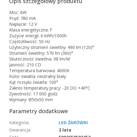
Opis szczegółowy produktu
Moc: 6W
Prąd: 780 mA
Napięcie: 12 V
Klasa energetyczna: F
Zużycie energii: 6 kWh/1000h
Częstotliwość: 50 Hz
Użyteczny strumień świetlny: 490 lm (120)°
Strumień świetlny: 570 lm (360)°
Skuteczność świetlna: 98 lm/W
Jasność: 210 CD
Temperatura barwowa: 4000K
Kolor światła: neutralny biały
Kąt rozsyłu światła: 100°
Zakres temperatury pracy: -20 DO +40°C
Żywotność: 17 000 godz
Wymiary: Ø50x50 mm
Parametry dodatkowe
Kategoria
:
LED ŻARÓWKI
Gwarancja
:
2 lata