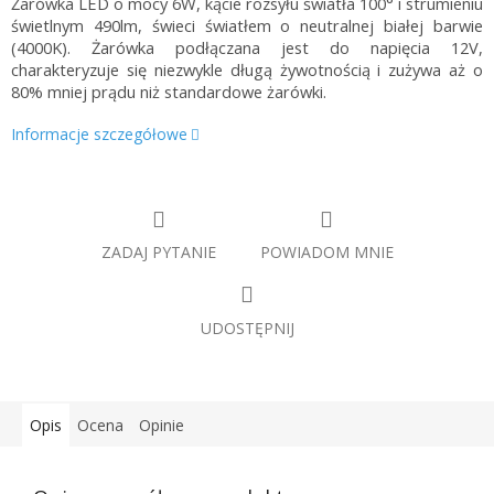
Żarówka LED o mocy 6W, kącie rozsyłu światła 100° i strumieniu
świetlnym 490lm, świeci światłem o neutralnej białej barwie
(4000K). Żarówka podłączana jest do napięcia 12V,
charakteryzuje się niezwykle długą żywotnością i zużywa aż o
80% mniej prądu niż standardowe żarówki.
Informacje szczegółowe
ZADAJ PYTANIE
POWIADOM MNIE
UDOSTĘPNIJ
Opis
Ocena
Opinie