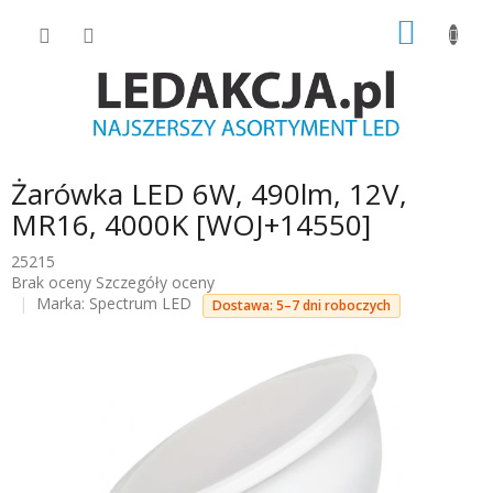
Przejść
KOSZY
do
treści
Żarówka LED 6W, 490lm, 12V,
MR16, 4000K [WOJ+14550]
25215
Średnia
Brak oceny
Szczegóły oceny
ocena
Marka:
Spectrum LED
Dostawa: 5–7 dni roboczych
produktu
wynosi
0.0
na
5
gwiazdek.