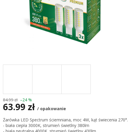
84.99 zł
–24 %
63.99 zł
/ opakowanie
Cena
Żarówka LED Spectrum ściemniana, moc 4W, kąt świecenia 270°.
jednostkowa:
- biała ciepła 3000K, strumień świetlny 380lm
- biała neutralna 4000K, strumień świetlny 430lm