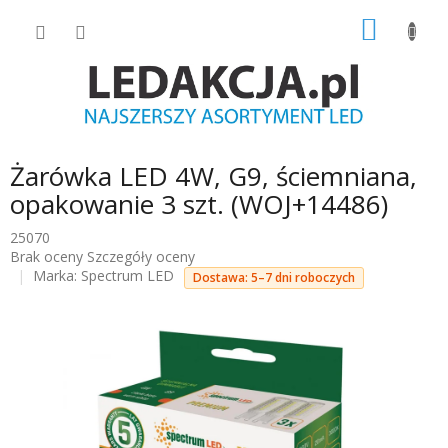
Przejść
KOSZY
do
treści
Żarówka LED 4W, G9, ściemniana,
opakowanie 3 szt. (WOJ+14486)
25070
Średnia
Brak oceny
Szczegóły oceny
ocena
Marka:
Spectrum LED
Dostawa: 5–7 dni roboczych
produktu
wynosi
0.0
na
5
gwiazdek.