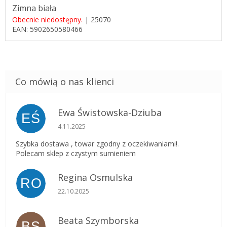
Zimna biała
Obecnie niedostępny.
| 25070
EAN:
5902650580466
Ewa Świstowska-Dziuba
EŚ
Ocena sklepu to 5 na 5 gwiazdek.
4.11.2025
Szybka dostawa , towar zgodny z oczekiwaniami!.
Polecam sklep z czystym sumieniem
Regina Osmulska
RO
Ocena sklepu to 5 na 5 gwiazdek.
22.10.2025
Beata Szymborska
BS