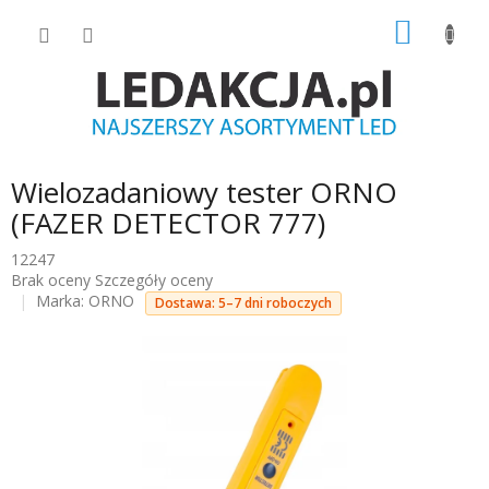
Przejść
KOSZY
do
treści
Wielozadaniowy tester ORNO
(FAZER DETECTOR 777)
12247
Średnia
Brak oceny
Szczegóły oceny
ocena
Marka:
ORNO
Dostawa: 5–7 dni roboczych
produktu
wynosi
0.0
na
5
gwiazdek.