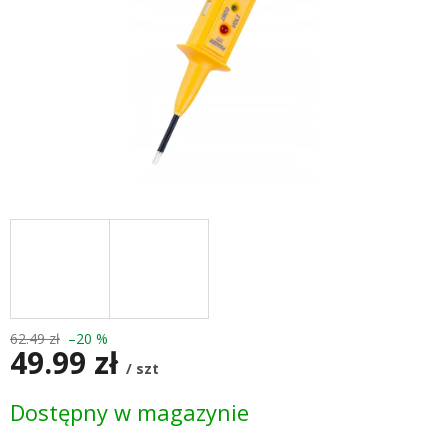
62.49 zł
–20 %
49.99 zł
/ szt
Cena
Dostępny w magazynie
jednostkowa: