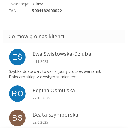
Gwarancja
:
2 lata
EAN
:
5901182000022
Ewa Świstowska-Dziuba
EŚ
Ocena sklepu to 5 na 5 gwiazdek.
4.11.2025
Szybka dostawa , towar zgodny z oczekiwaniami!.
Polecam sklep z czystym sumieniem
Regina Osmulska
RO
Ocena sklepu to 5 na 5 gwiazdek.
22.10.2025
Beata Szymborska
BS
Ocena sklepu to 5 na 5 gwiazdek.
28.6.2025