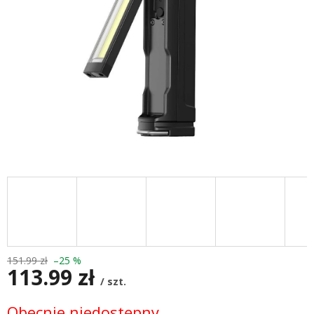
151.99 zł
–25 %
113.99 zł
/ szt.
Cena
Obecnie niedostępny.