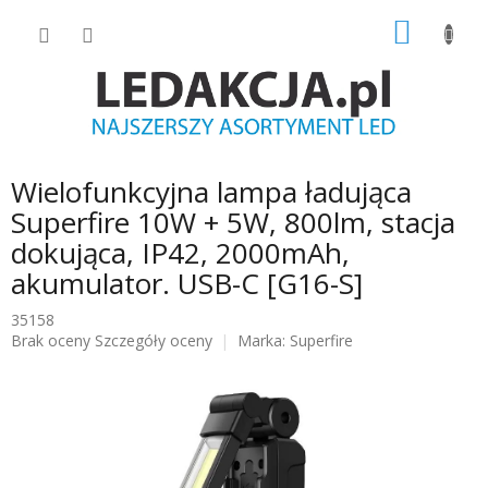
Przejść
KOSZY
do
treści
Wielofunkcyjna lampa ładująca
Superfire 10W + 5W, 800lm, stacja
dokująca, IP42, 2000mAh,
akumulator. USB-C [G16-S]
35158
Średnia
Brak oceny
Szczegóły oceny
Marka:
Superfire
ocena
produktu
wynosi
0.0
na
5
gwiazdek.