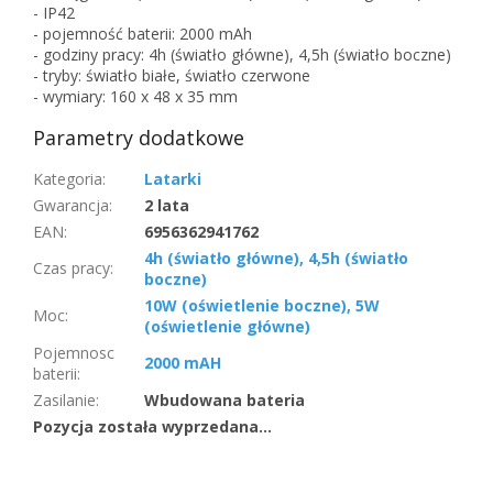
- IP42
- pojemność baterii: 2000 mAh
- godziny pracy: 4h (światło główne), 4,5h (światło boczne)
- tryby: światło białe, światło czerwone
- wymiary: 160 x 48 x 35 mm
Parametry dodatkowe
Kategoria
:
Latarki
Gwarancja
:
2 lata
EAN
:
6956362941762
4h (światło główne), 4,5h (światło
Czas pracy
:
boczne)
10W (oświetlenie boczne), 5W
Moc
:
(oświetlenie główne)
Pojemnosc
2000 mAH
baterii
:
Zasilanie
:
Wbudowana bateria
Pozycja została wyprzedana…