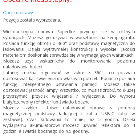
jednostkowa:
Opcje dostawy
Pozycja została wyprzedana…
Wielofunkcyjna oprawa Superfire przydaje się w różnych
sytuacjach. Możesz go używać w warsztacie, na kempingu itp.
Posiada funkcję obrotu o 360° oraz podstawę magnetyczną do
ładowania. Dzięki wytrzymałej konstrukcji i wysokiej jakości
materiałom doskonale sprawdza się w wymagających warunkach.
Możesz użyć wskaźników do monitorowania poziomu
naładowania baterii.
Latarkę można regulować w zakresie 360°, co pozwala
dostosować kąt świecenia do własnych potrzeb. Ponadto posiada
funkcję inteligentnego ustawiania pamięci. Możesz także
dostosować jasność lampy. Wszystko, co musisz zrobić, to dłużej
przytrzymać przycisk włączania / wyłączania. Do wyboru
biały/czerwony reflektor lub światło boczne.
Możesz szybko i łatwo naładować oprawę za pomocą
magnetycznej podstawy ładującej i kabla USB-C (oba w
zestawie). Czas ładowania to mniej niż 5 godzin. Dzięki
wydajnemu akumulatorowi możesz używać reflektora do 4
godzin, a światła bocznego do 4,5 godziny.