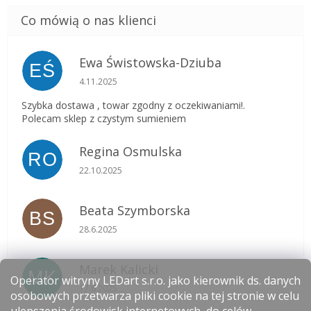
Ewa Świstowska-Dziuba
EŚ
Ocena sklepu to 5 na 5 gwiazdek.
4.11.2025
Szybka dostawa , towar zgodny z oczekiwaniami!.
Polecam sklep z czystym sumieniem
Regina Osmulska
RO
Ocena sklepu to 5 na 5 gwiazdek.
22.10.2025
Beata Szymborska
BS
Ocena sklepu to 5 na 5 gwiazdek.
28.6.2025
Marek Kalicki
MK
Operator witryny LEDart s.r.o. jako kierownik ds. danych
Ocena sklepu to 5 na 5 gwiazdek.
17.6.2025
osobowych przetwarza pliki cookie na tej stronie w celu