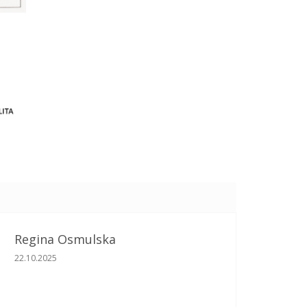
Regina Osmulska
Ocena sklepu to 5 na 5 gwiazdek.
22.10.2025