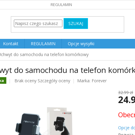
REGULAMIN
SZUKAJ
Kontakt
REGULAMIN
Opcje wysyłki
Uchwyt do samochodu na telefon komórkowy
wyt do samochodu na telefon komór
Średnia
Brak oceny
Szczegóły oceny
Marka:
Forever
ka
ocena
produktu
32.99 zł
24.
wynosi
0.0
na
Cena
Obecn
5
jednost
gwiazdek.
Opcje d
Pozycja