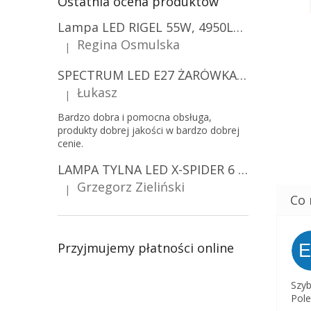
Ostatnia ocena produktów
Lampa LED RIGEL 55W, 4950LM, E27, 6500K [WL-10]
Regina Osmulska
|
Ocena produktu to 5 na 5 gwiazdek.
SPECTRUM LED E27 ŻARÓWKA LED 9W, A60/10-PACK!
Łukasz
|
Ocena produktu to 5 na 5 gwiazdek.
Bardzo dobra i pomocna obsługa,
produkty dobrej jakości w bardzo dobrej
cenie.
LAMPA TYLNA LED X-SPIDER 6 FUNKCJI, R10, R148, R150, IP67, MOCOWANIE NA ŚRUBY [L2425]
Grzegorz Zieliński
|
Ocena produktu to 5 na 5 gwiazdek.
Przyjmujemy płatności online
Szyb
Pole