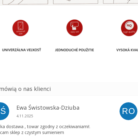
Ewa Świstowska-Dziuba
EŚ
RO
Ocena sklepu to 5 na 5 gwiazdek.
4.11.2025
ka dostawa , towar zgodny z oczekiwaniami!.
cam sklep z czystym sumieniem