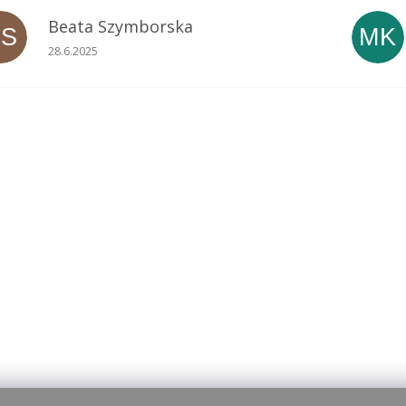
Beata Szymborska
BS
MK
Ocena sklepu to 5 na 5 gwiazdek.
28.6.2025