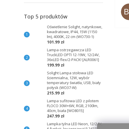
Top 5 produktów
Oświetlenie Solight, natynkowe,
kwadratowe, IP44, 15W (1150
lm), 4000K, 22 cm (WO730-1)
101.99 zł
Lampa ostrzegawcza LED
TruckLED OPTI 12-19W, 12/24V,
36xLED flex/2-PACK! [ALR0061]
199.99 zł
Solight Lampa stołowa LED
ściemnialna, 12W, wybór
temperatury światła, USB, biały
połysk (WO37-W)
215.99 zł
Lampa sufitowa LED z pilotem
FLOCO 30W+6W, RGB, 2100lm,
40cm, biała [WO8015]
247.99 zł
Lampka tylna LED Neon, 12/24V,
6 funkcji, leva+prawa! [L2422]