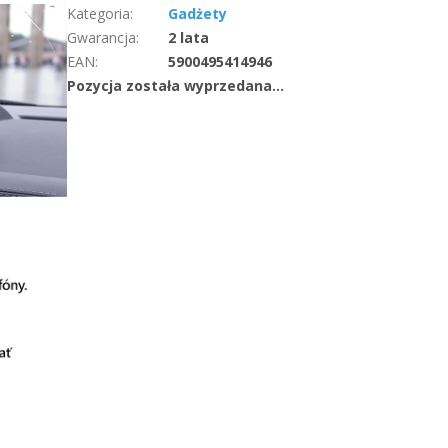
Kategoria
:
Gadżety
Gwarancja
:
2 lata
EAN
:
5900495414946
Pozycja została wyprzedana…