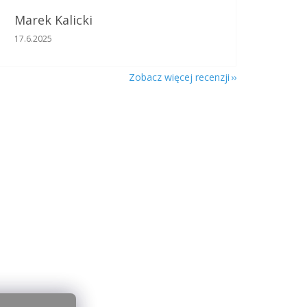
Marek Kalicki
Ocena sklepu to 5 na 5 gwiazdek.
17.6.2025
Zobacz więcej recenzji