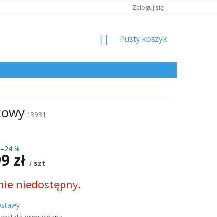
Zaloguj się
KOSZYK
Pusty koszyk
kowy
13931
–24 %
99 zł
/ szt
ie niedostępny.
kowa:
ostawy
 została wyprzedana…