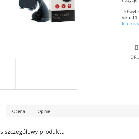
Uchwyt n
łuku: 10
Informa
DR
Ocena
Opinie
s szczegółowy produktu