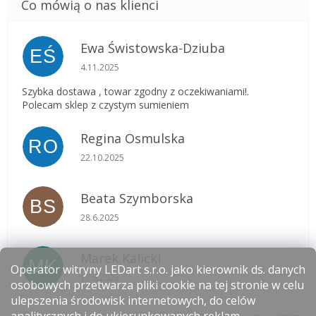
Ewa Świstowska-Dziuba
EŚ
Ocena sklepu to 5 na 5 gwiazdek.
4.11.2025
Szybka dostawa , towar zgodny z oczekiwaniami!.
Polecam sklep z czystym sumieniem
Regina Osmulska
RO
Ocena sklepu to 5 na 5 gwiazdek.
22.10.2025
Beata Szymborska
BS
Ocena sklepu to 5 na 5 gwiazdek.
28.6.2025
Marek Kalicki
MK
Operator witryny LEDart s.r.o. jako kierownik ds. danych
Ocena sklepu to 5 na 5 gwiazdek.
17.6.2025
osobowych przetwarza pliki cookie na tej stronie w celu
ulepszenia środowisk internetowych, do celów