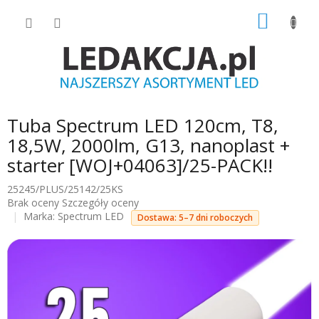
Przejść
KOSZY
do
treści
Tuba Spectrum LED 120cm, T8,
18,5W, 2000lm, G13, nanoplast +
starter [WOJ+04063]/25-PACK!!
25245/PLUS/25142/25KS
Średnia
Brak oceny
Szczegóły oceny
ocena
Marka:
Spectrum LED
Dostawa: 5–7 dni roboczych
produktu
wynosi
0.0
na
5
gwiazdek.