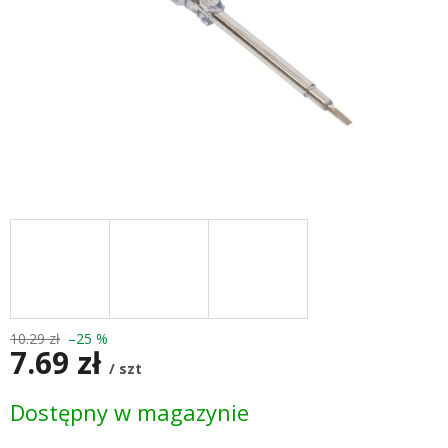
10.29 zł
–25 %
7.69 zł
/ szt
Cena
Dostępny w magazynie
jednostkowa: