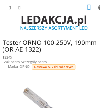
Przejść
KOSZY
do
treści
Tester ORNO 100-250V, 190mm
(OR-AE-1322)
12245
Średnia
Brak oceny
Szczegóły oceny
ocena
Marka:
ORNO
Dostawa: 5–7 dni roboczych
produktu
wynosi
0.0
na
5
gwiazdek.