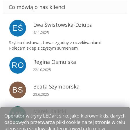
Ewa Świstowska-Dziuba
EŚ
Ocena sklepu to 5 na 5 gwiazdek.
4.11.2025
Szybka dostawa , towar zgodny z oczekiwaniami!.
Polecam sklep z czystym sumieniem
Regina Osmulska
RO
Ocena sklepu to 5 na 5 gwiazdek.
22.10.2025
Beata Szymborska
BS
Ocena sklepu to 5 na 5 gwiazdek.
28.6.2025
Marek Kalicki
MK
Operator witryny LEDart s.r.o. jako kierownik ds. danych
Ocena sklepu to 5 na 5 gwiazdek.
17.6.2025
osobowych przetwarza pliki cookie na tej stronie w celu
ulepszenia środowisk internetowych, do celów