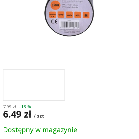
7.99 zł
–18 %
6.49 zł
/ szt
Cena
Dostępny w magazynie
jednostkowa: