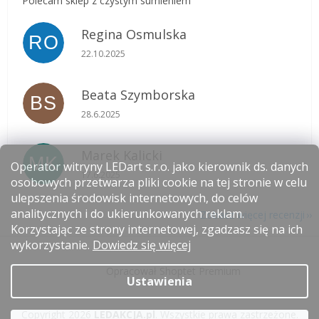
Polecam sklep z czystym sumieniem
Regina Osmulska
RO
Ocena sklepu to 5 na 5 gwiazdek.
22.10.2025
Beata Szymborska
BS
Ocena sklepu to 5 na 5 gwiazdek.
28.6.2025
Marek Kalicki
MK
Operator witryny LEDart s.r.o. jako kierownik ds. danych
Ocena sklepu to 5 na 5 gwiazdek.
17.6.2025
osobowych przetwarza pliki cookie na tej stronie w celu
ulepszenia środowisk internetowych, do celów
analitycznych i do ukierunkowanych reklam.
Zobacz więcej recenzji
Korzystając ze strony internetowej, zgadzasz się na ich
S
wykorzystanie.
Dowiedz się więcej
t
Opracował Shoptet Premium
o
Ustawienia
p
k
Copyright 2026
LEDAKCJA.pl
. Wszystkie prawa zastrzeżone.