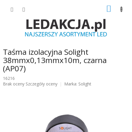
Przejść
KOSZY
do
treści
Taśma izolacyjna Solight
38mmx0,13mmx10m, czarna
(AP07)
16216
Średnia
Brak oceny
Szczegóły oceny
Marka:
Solight
ocena
produktu
wynosi
0.0
na
5
gwiazdek.