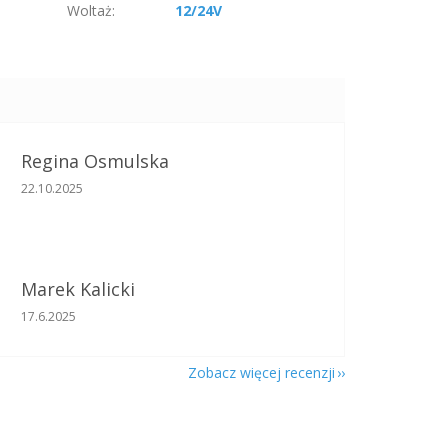
Woltaż
:
12/24V
Regina Osmulska
Ocena sklepu to 5 na 5 gwiazdek.
22.10.2025
Marek Kalicki
Ocena sklepu to 5 na 5 gwiazdek.
17.6.2025
Zobacz więcej recenzji