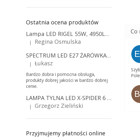
Ostatnia ocena produktów
Lampa LED RIGEL 55W, 4950LM, E27, 6500K [WL-10]
Regina Osmulska
|
Ocena produktu to 5 na 5 gwiazdek.
SPECTRUM LED E27 ŻARÓWKA LED 9W, A60/10-PACK!
Łukasz
|
Ocena produktu to 5 na 5 gwiazdek.
Szyb
Bardzo dobra i pomocna obsługa,
Pole
produkty dobrej jakości w bardzo dobrej
cenie.
LAMPA TYLNA LED X-SPIDER 6 FUNKCJI, R10, R148, R150, IP67, MOCOWANIE NA ŚRUBY [L2425]
Grzegorz Zieliński
|
Ocena produktu to 5 na 5 gwiazdek.
Przyjmujemy płatności online