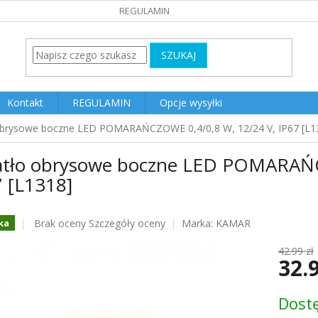
REGULAMIN
SZUKAJ
Kontakt
REGULAMIN
Opcje wysyłki
obrysowe boczne LED POMARAŃCZOWE 0,4/0,8 W, 12/24 V, IP67 [L1
atło obrysowe boczne LED POMARAŃC
7 [L1318]
Średnia
Brak oceny
Szczegóły oceny
Marka:
KAMAR
ka
ocena
produktu
42.99 zł
32.
wynosi
0.0
na
Cena
Dost
5
jednost
gwiazdek.