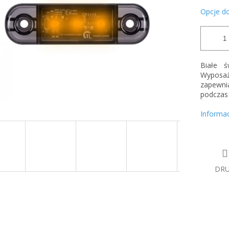
Opcje d
Białe ś
Wyposa
zapewnia
podczas 
Informa
DR