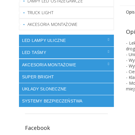
LAMPY LED OSTRZEGAWCZE
Opis
TRUCK LIGHT
AKCESORIA MONTAŻOWE
Opi
LED LAMPY ULICZNE
- Le
dro
LED TAŚMY
- Un
- Wy
AKCESORIA MONTAŻOWE
- Wy
- Ci
SUPER BRIGHT
- Kl
- Mo
miej
UKŁADY SŁONECZNE
SYSTEMY BEZPIECZEŃSTWA
Facebook