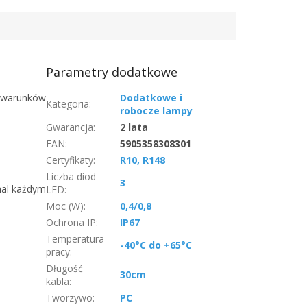
Parametry dodatkowe
h warunków
Dodatkowe i
Kategoria
:
robocze lampy
Gwarancja
:
2 lata
EAN
:
5905358308301
Certyfikaty
:
R10, R148
Liczba diod
3
mal każdym
LED
:
Moc (W)
:
0,4/0,8
Ochrona IP
:
IP67
Temperatura
-40°C do +65°C
pracy
:
Długość
30cm
kabla
:
Tworzywo
:
PC