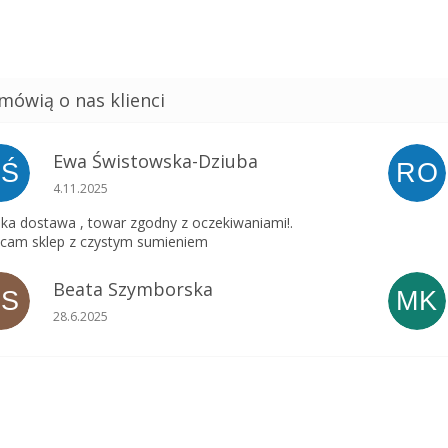
Ewa Świstowska-Dziuba
EŚ
RO
Ocena sklepu to 5 na 5 gwiazdek.
4.11.2025
ka dostawa , towar zgodny z oczekiwaniami!.
cam sklep z czystym sumieniem
Beata Szymborska
BS
MK
Ocena sklepu to 5 na 5 gwiazdek.
28.6.2025