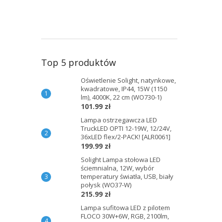
Top 5 produktów
Oświetlenie Solight, natynkowe,
kwadratowe, IP44, 15W (1150
lm), 4000K, 22 cm (WO730-1)
101.99 zł
Lampa ostrzegawcza LED
TruckLED OPTI 12-19W, 12/24V,
36xLED flex/2-PACK! [ALR0061]
199.99 zł
Solight Lampa stołowa LED
ściemnialna, 12W, wybór
temperatury światła, USB, biały
połysk (WO37-W)
215.99 zł
Lampa sufitowa LED z pilotem
FLOCO 30W+6W, RGB, 2100lm,