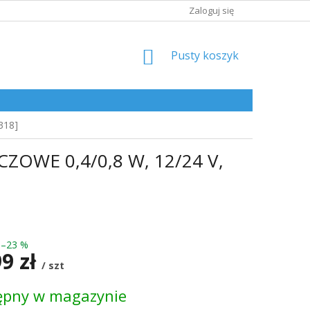
Zaloguj się
KOSZYK
Pusty koszyk
318]
ZOWE 0,4/0,8 W, 12/24 V,
–23 %
99 zł
/ szt
ępny w magazynie
kowa: