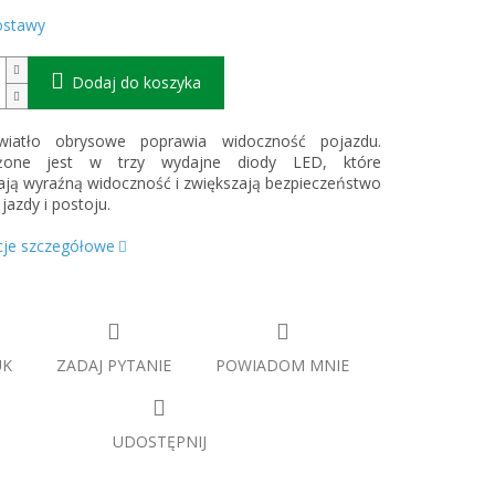
ostawy
Dodaj do koszyka
wiatło obrysowe poprawia widoczność pojazdu.
żone jest w trzy wydajne diody LED, które
ją wyraźną widoczność i zwiększają bezpieczeństwo
jazdy i postoju.
cje szczegółowe
UK
ZADAJ PYTANIE
POWIADOM MNIE
UDOSTĘPNIJ