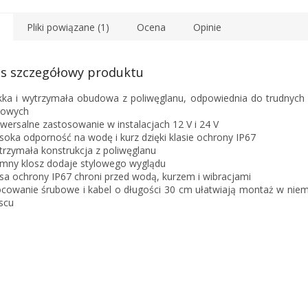
Pliki powiązane (1)
Ocena
Opinie
s szczegółowy produktu
kka i wytrzymała obudowa z poliwęglanu, odpowiednia do trudnyc
gowych
iwersalne zastosowanie w instalacjach 12 V i 24 V
soka odporność na wodę i kurz dzięki klasie ochrony IP67
trzymała konstrukcja z poliwęglanu
emny klosz dodaje stylowego wyglądu
asa ochrony IP67 chroni przed wodą, kurzem i wibracjami
cowanie śrubowe i kabel o długości 30 cm ułatwiają montaż w nie
scu