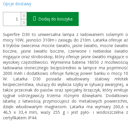
Opcje dostawy
Dodaj do koszyka
Superfire D30 to uniwersalna lampa z ładowaniem solarnym o
mocy 10W, jasności 310lm i zasięgu do 210m. Latarka oferuje aż
6 trybów świecenia: mocne światło, jasne światło, mocne światło
boczne, jasne światło boczne, czerwone i niebieskie światło
migające oraz stroboskop, który oferuje jasne światło migające o
wysokiej częstotliwości. Wymienna bateria 18650 z możliwością
ładowania słonecznego bezpośrednio w lampce ma pojemność
2000 mAh i dodatkowo oferuje funkcję power banku o mocy 10
W. Latarka D30 posiada wbudowany stalowy młotek
bezpieczeństwa, służący do wybicia szyby w sytuacji awaryjnej, a
także przecinak do pasów oraz specjalny brzęczyk, który emituje
sygnał ostrzegawczy trzema różnymi dźwiękami. Dodatkowo
latarkę z łatwością przymocujesz do metalowych powierzchni,
dzięki wbudowanym magnesom. Latarka ma wymiary 200,6 x
46,5 x 33,4 mm, waży 255 g i jest pyło- i wodoszczelna z
certyfikatem IP44.