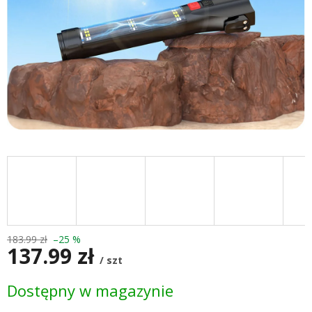
183.99 zł
–25 %
137.99 zł
/ szt
Cena
Dostępny w magazynie
jednostkowa: