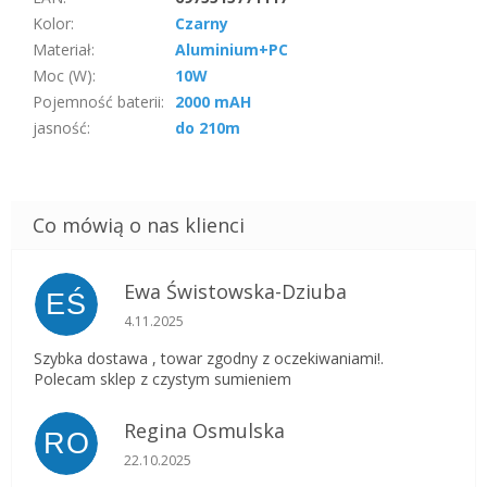
Kolor
:
Czarny
Materiał
:
Aluminium+PC
Moc (W)
:
10W
Pojemność baterii
:
2000 mAH
jasność
:
do 210m
Ewa Świstowska-Dziuba
EŚ
Ocena sklepu to 5 na 5 gwiazdek.
4.11.2025
Szybka dostawa , towar zgodny z oczekiwaniami!.
Polecam sklep z czystym sumieniem
Regina Osmulska
RO
Ocena sklepu to 5 na 5 gwiazdek.
22.10.2025