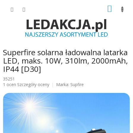
Przejść
KOSZY
do
treści
Superfire solarna ładowalna latarka
LED, maks. 10W, 310lm, 2000mAh,
IP44 [D30]
35251
Średnia
1 ocen
Szczegóły oceny
Marka:
Supfire
ocena
produktu
wynosi
5.0
na
5
gwiazdek.