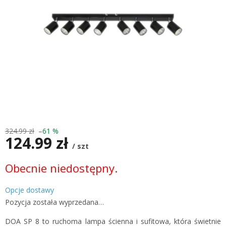
324.99 zł
–61 %
124.99 zł
/ szt
Cena
Obecnie niedostępny.
jednostkowa:
Opcje dostawy
Pozycja została wyprzedana…
DOA SP 8 to ruchoma lampa ścienna i sufitowa, która świetnie