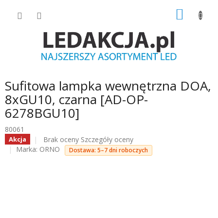
Przejść
KOSZY
do
treści
Sufitowa lampka wewnętrzna DOA,
8xGU10, czarna [AD-OP-
6278BGU10]
80061
Średnia
Brak oceny
Szczegóły oceny
Akcja
ocena
Marka:
ORNO
Dostawa: 5–7 dni roboczych
produktu
wynosi
0.0
na
5
gwiazdek.