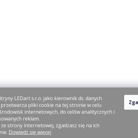
tryny LEDart s.r.o. jako kierownik ds. danych
Zga
rzetwarza pliki cookie na tej stronie w celu
środowisk internetowych, do celów analitycznych i
kowanych reklam.
 ze strony internetowej, zgadzasz się na ich
nie.
Dowiedz się więcej