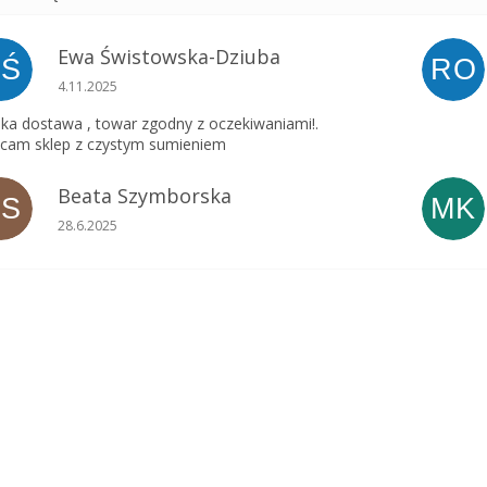
Ewa Świstowska-Dziuba
EŚ
RO
Ocena sklepu to 5 na 5 gwiazdek.
4.11.2025
ka dostawa , towar zgodny z oczekiwaniami!.
cam sklep z czystym sumieniem
Beata Szymborska
BS
MK
Ocena sklepu to 5 na 5 gwiazdek.
28.6.2025