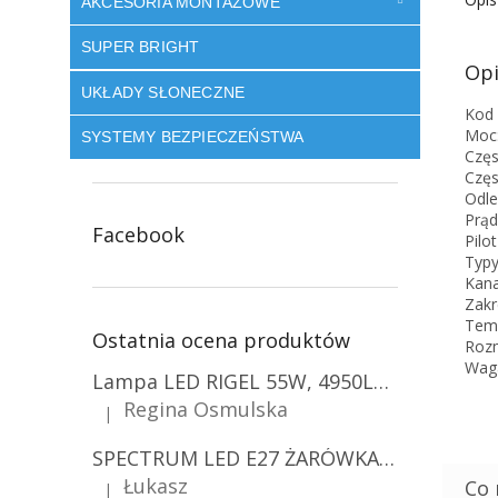
AKCESORIA MONTAŻOWE
SUPER BRIGHT
Opi
UKŁADY SŁONECZNE
Kod 
Moc:
SYSTEMY BEZPIECZEŃSTWA
Częs
Częs
Odle
Prąd
Facebook
Pilo
Typ
Kana
Zakr
Temp
Ostatnia ocena produktów
Rozm
Wag
Lampa LED RIGEL 55W, 4950LM, E27, 6500K [WL-10]
Regina Osmulska
|
Ocena produktu to 5 na 5 gwiazdek.
SPECTRUM LED E27 ŻARÓWKA LED 9W, A60/10-PACK!
Łukasz
|
Ocena produktu to 5 na 5 gwiazdek.