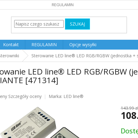
REGULAMIN
SZUKAJ
Kontakt
REGULAMIN
Opcje wysyłki
sterowniki
Sterowanie LED line® LED RGB/RGBW (jednostka + 
rowanie LED line® LED RGB/RGBW (jed
IANTE [471314]
ceny
Szczegóły oceny
Marka:
LED line®
u
143.99 z
108
Cena
Dost
jednost
k.