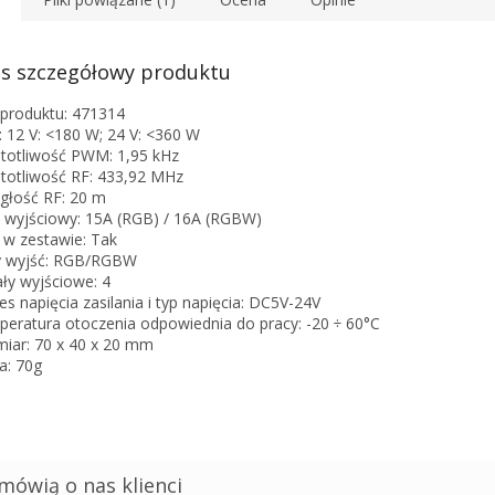
s szczegółowy produktu
produktu: 471314
 12 V: <180 W; 24 V: <360 W
totliwość PWM: 1,95 kHz
totliwość RF: 433,92 MHz
głość RF: 20 m
 wyjściowy: 15A (RGB) / 16A (RGBW)
t w zestawie: Tak
y wyjść: RGB/RGBW
ły wyjściowe: 4
es napięcia zasilania i typ napięcia: DC5V-24V
eratura otoczenia odpowiednia do pracy: -20 ÷ 60°C
iar: 70 x 40 x 20 mm
a: 70g