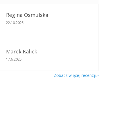
Regina Osmulska
Ocena sklepu to 5 na 5 gwiazdek.
22.10.2025
Marek Kalicki
Ocena sklepu to 5 na 5 gwiazdek.
17.6.2025
Zobacz więcej recenzji