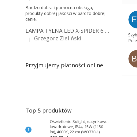
Bardzo dobra i pomocna obsługa,
produkty dobrej jakości w bardzo dobrej
cenie.
LAMPA TYLNA LED X-SPIDER 6 FUNKCJI, R10, R148, R150, IP67, MOCOWANIE NA ŚRUBY [L2425]
Szyb
Grzegorz Zieliński
|
Pole
Ocena produktu to 5 na 5 gwiazdek.
Przyjmujemy płatności online
Top 5 produktów
Oświetlenie Solight, natynkowe,
kwadratowe, IP44, 15W (1150
lm), 4000K, 22 cm (WO730-1)