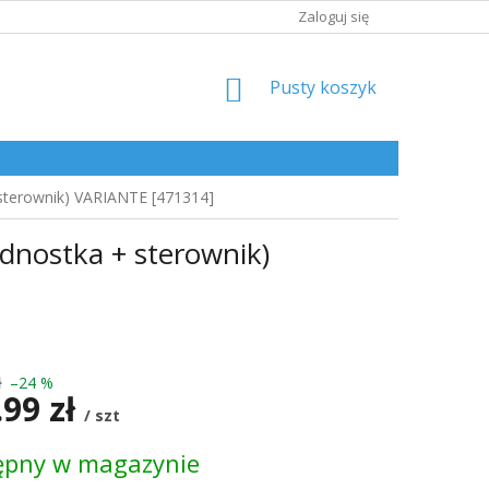
Zaloguj się
KOSZYK
Pusty koszyk
sterownik) VARIANTE [471314]
nostka + sterownik)
ł
–24 %
.99 zł
/ szt
ępny w magazynie
kowa: