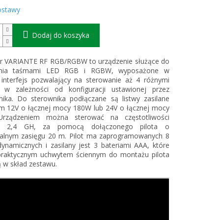
ostawy
Dodaj do koszyka
er VARIANTE RF RGB/RGBW to urządzenie służące do
ania taśmami LED RGB i RGBW, wyposażone w
 interfejs pozwalający na sterowanie aż 4 różnymi
i w zależności od konfiguracji ustawionej przez
nika. Do sterownika podłączane są listwy zasilane
em 12V o łącznej mocy 180W lub 24V o łącznej mocy
rządzeniem można sterować na częstotliwości
ej 2,4 GH, za pomocą dołączonego pilota o
lnym zasięgu 20 m. Pilot ma zaprogramowanych 8
ynamicznych i zasilany jest 3 bateriami AAA, które
praktycznym uchwytem ściennym do montażu pilota
 w skład zestawu.