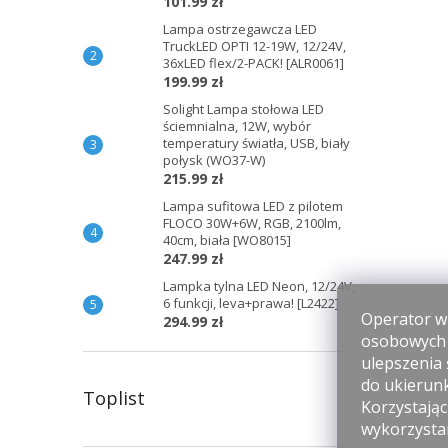
101.99 zł
Lampa ostrzegawcza LED
TruckLED OPTI 12-19W, 12/24V,
36xLED flex/2-PACK! [ALR0061]
199.99 zł
Solight Lampa stołowa LED
ściemnialna, 12W, wybór
temperatury światła, USB, biały
połysk (WO37-W)
215.99 zł
Lampa sufitowa LED z pilotem
FLOCO 30W+6W, RGB, 2100lm,
40cm, biała [WO8015]
247.99 zł
Lampka tylna LED Neon, 12/24V,
6 funkcji, leva+prawa! [L2422]
Operator wi
294.99 zł
osobowych p
ulepszenia 
do ukierun
Toplist
Korzystając
wykorzysta