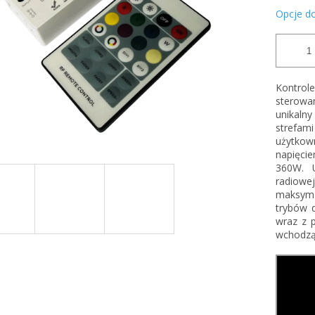
Opcje d
Kontrol
sterow
unikalny
strefam
użytkow
napięci
360W. U
radiow
maksyma
trybów d
wraz z 
wchodzą