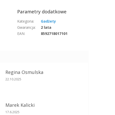
Parametry dodatkowe
Kategoria
:
Gadżety
Gwarancja
:
2 lata
EAN
:
8592718017101
Regina Osmulska
Ocena sklepu to 5 na 5 gwiazdek.
22.10.2025
Marek Kalicki
Ocena sklepu to 5 na 5 gwiazdek.
17.6.2025