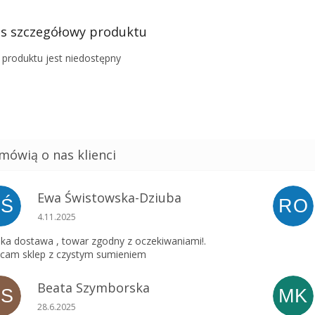
s szczegółowy produktu
 produktu jest niedostępny
Ewa Świstowska-Dziuba
EŚ
RO
Ocena sklepu to 5 na 5 gwiazdek.
4.11.2025
ka dostawa , towar zgodny z oczekiwaniami!.
cam sklep z czystym sumieniem
Beata Szymborska
BS
MK
Ocena sklepu to 5 na 5 gwiazdek.
28.6.2025