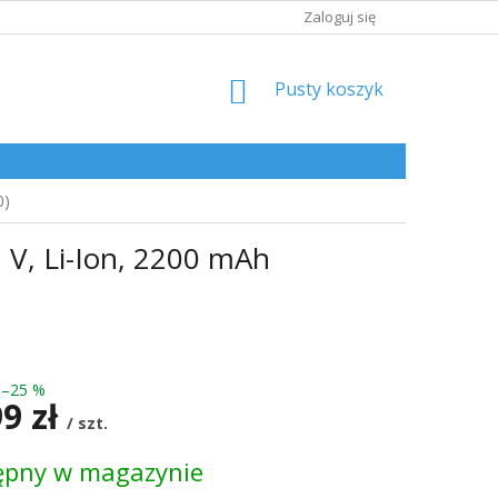
Zaloguj się
KOSZYK
Pusty koszyk
0)
7 V, Li-Ion, 2200 mAh
–25 %
99 zł
/ szt.
ępny w magazynie
kowa: