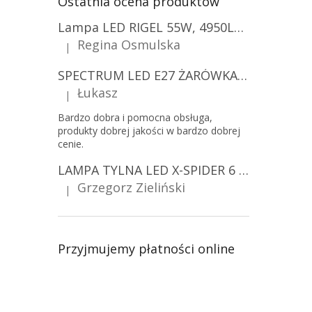
Ostatnia ocena produktów
Lampa LED RIGEL 55W, 4950LM, E27, 6500K [WL-10]
Regina Osmulska
|
Ocena produktu to 5 na 5 gwiazdek.
SPECTRUM LED E27 ŻARÓWKA LED 9W, A60/10-PACK!
Łukasz
|
Ocena produktu to 5 na 5 gwiazdek.
Bardzo dobra i pomocna obsługa,
produkty dobrej jakości w bardzo dobrej
cenie.
LAMPA TYLNA LED X-SPIDER 6 FUNKCJI, R10, R148, R150, IP67, MOCOWANIE NA ŚRUBY [L2425]
Grzegorz Zieliński
|
Ocena produktu to 5 na 5 gwiazdek.
Przyjmujemy płatności online