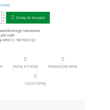
ostawy
Dodaj do koszyka
, wielokrotnego ładowania
 2200 mAh
mp WN13 / 18/19/21/22
UK
ZADAJ PYTANIE
POWIADOM MNIE
UDOSTĘPNIJ