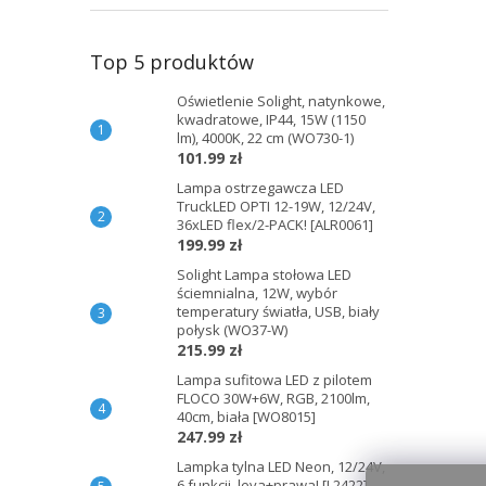
Top 5 produktów
Oświetlenie Solight, natynkowe,
kwadratowe, IP44, 15W (1150
lm), 4000K, 22 cm (WO730-1)
101.99 zł
Lampa ostrzegawcza LED
TruckLED OPTI 12-19W, 12/24V,
36xLED flex/2-PACK! [ALR0061]
199.99 zł
Solight Lampa stołowa LED
ściemnialna, 12W, wybór
temperatury światła, USB, biały
połysk (WO37-W)
215.99 zł
Lampa sufitowa LED z pilotem
FLOCO 30W+6W, RGB, 2100lm,
40cm, biała [WO8015]
247.99 zł
Lampka tylna LED Neon, 12/24V,
6 funkcji, leva+prawa! [L2422]