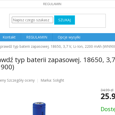
REGULAMIN
SZUKAJ
Kontakt
REGULAMIN
Opcje wysyłki
prawdź typ baterii zapasowej. 18650, 3,7 V, Li-Ion, 2200 mAh (WN90
wdź typ baterii zapasowej. 18650, 3,
900)
ceny
Szczegóły oceny
Marka:
Solight
u
34.99 zł
25.
Cena
Dost
jednost
k.