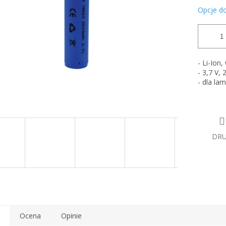
Opcje d
- Li-Ion
- 3,7 V,
- dla la
DR
Ocena
Opinie