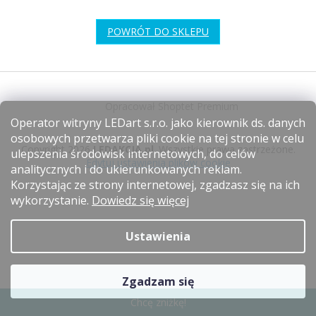
POWRÓT DO SKLEPU
S
t
Opracował Shoptet Premium
o
Operator witryny LEDart s.r.o. jako kierownik ds. danych
p
osobowych przetwarza pliki cookie na tej stronie w celu
k
Copyright 2026
LEDAKCJA.pl
. Wszystkie prawa zastrzeżone.
ulepszenia środowisk internetowych, do celów
a
Edytuj ustawienia plików cookie
analitycznych i do ukierunkowanych reklam.
Korzystając ze strony internetowej, zgadzasz się na ich
wykorzystanie.
Dowiedz się więcej
Ustawienia
Zgadzam się
Chcę zniżkę!