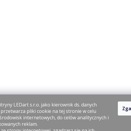
tryny LEDart s.r.o. jako kierownik ds. danych
Zga
rzetwarza pliki cookie na tej stronie w celu
środowisk internetowych, do celów analitycznych i
kowanych reklam.
 ze strony internetowej, zgadzasz się na ich