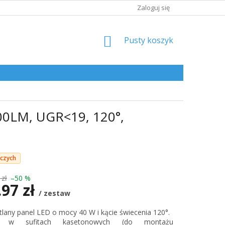
Zaloguj się
KOSZYK
Pusty koszyk
0LM, UGR<19, 120°,
oczych
 zł
–50 %
.97 zł
/ zestaw
lany panel LED o mocy 40 W i kącie świecenia 120°.
kowa:
ż w sufitach kasetonowych (do montażu