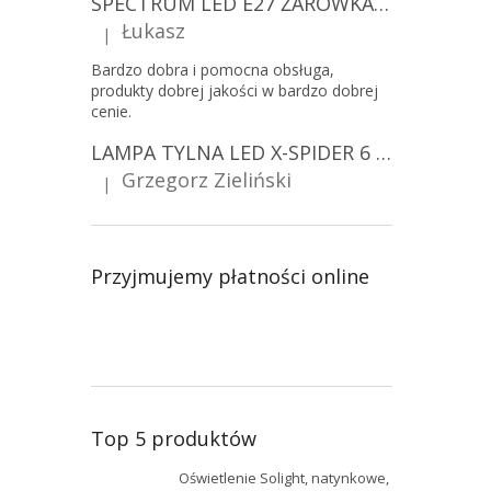
SPECTRUM LED E27 ŻARÓWKA LED 9W, A60/10-PACK!
Łukasz
|
Ocena produktu to 5 na 5 gwiazdek.
Bardzo dobra i pomocna obsługa,
produkty dobrej jakości w bardzo dobrej
cenie.
LAMPA TYLNA LED X-SPIDER 6 FUNKCJI, R10, R148, R150, IP67, MOCOWANIE NA ŚRUBY [L2425]
Grzegorz Zieliński
|
Ocena produktu to 5 na 5 gwiazdek.
Przyjmujemy płatności online
Top 5 produktów
Oświetlenie Solight, natynkowe,