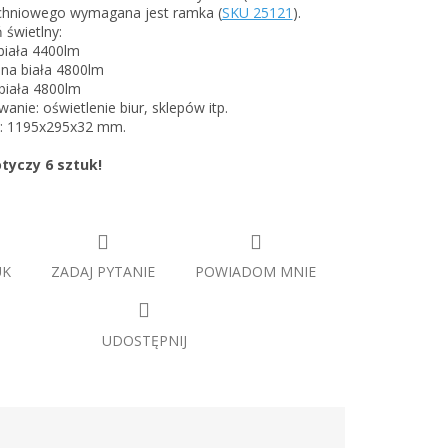
chniowego wymagana jest ramka (
SKU 25121
).
 świetlny:
 biała 4400lm
lna biała 4800lm
biała 4800lm
anie: oświetlenie biur, sklepów itp.
: 1195x295x32 mm.
tyczy 6 sztuk!
UK
ZADAJ PYTANIE
POWIADOM MNIE
UDOSTĘPNIJ