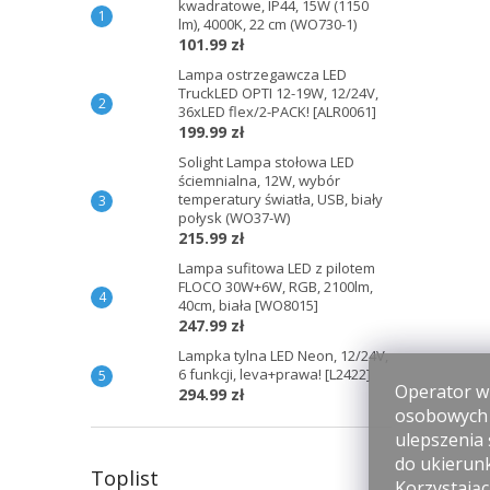
kwadratowe, IP44, 15W (1150
lm), 4000K, 22 cm (WO730-1)
101.99 zł
Lampa ostrzegawcza LED
TruckLED OPTI 12-19W, 12/24V,
36xLED flex/2-PACK! [ALR0061]
199.99 zł
Solight Lampa stołowa LED
ściemnialna, 12W, wybór
temperatury światła, USB, biały
połysk (WO37-W)
215.99 zł
Lampa sufitowa LED z pilotem
FLOCO 30W+6W, RGB, 2100lm,
40cm, biała [WO8015]
247.99 zł
Lampka tylna LED Neon, 12/24V,
6 funkcji, leva+prawa! [L2422]
Operator wi
294.99 zł
osobowych p
ulepszenia 
do ukierun
Toplist
Korzystając