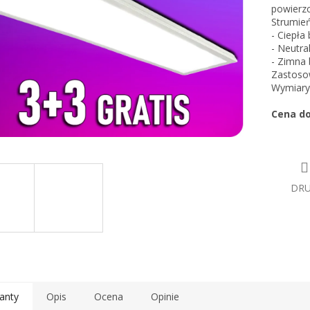
powierz
Strumień
- Ciepła
- Neutra
- Zimna 
Zastosow
Wymiary
Cena do
DR
anty
Opis
Ocena
Opinie