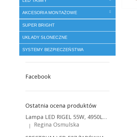
LED TAŚMY
AKCESORIA MONTAŻOWE
SUPER BRIGHT
UKŁADY SŁONECZNE
SYSTEMY BEZPIECZEŃSTWA
Facebook
Ostatnia ocena produktów
Lampa LED RIGEL 55W, 4950LM, E27, 6500K [WL-10]
Regina Osmulska
|
Ocena produktu to 5 na 5 gwiazdek.