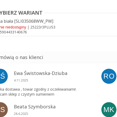
ła biała [SLI035068WW_PW]
nie niedostępny
| 25223/3PLUS3
5904433140676
Ewa Świstowska-Dziuba
EŚ
RO
Ocena sklepu to 5 na 5 gwiazdek.
4.11.2025
ka dostawa , towar zgodny z oczekiwaniami!.
cam sklep z czystym sumieniem
Beata Szymborska
BS
MK
Ocena sklepu to 5 na 5 gwiazdek.
28.6.2025