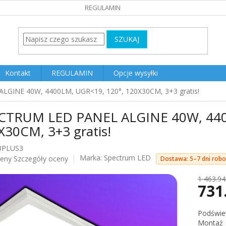
REGULAMIN
SZUKAJ
Kontakt
REGULAMIN
Opcje wysyłki
GINE 40W, 4400LM, UGR<19, 120°, 120X30CM, 3+3 gratis!
CTRUM LED PANEL ALGINE 40W, 440
X30CM, 3+3 gratis!
3PLUS3
Marka:
Spectrum LED
ceny
Szczegóły oceny
Dostawa: 5–7 dni rob
u
1 463.94
731
Cena
Podświet
jednost
Monta
k.