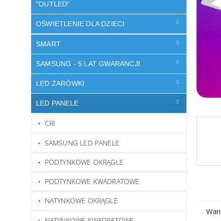
"OUTLED"
OŚWIETLENIE DLA DZIECI
SMART
SAMSUNG - 5 LAT GWARANCJI
LED ŻARÓWKI
LED PANELE
CRI
SAMSUNG LED PANELE
PODTYNKOWE OKRĄGLE
PODTYNKOWE KWADRATOWE
NATYNKOWE OKRĄGLE
Wari
NATYNKOWE KWADRATOWE