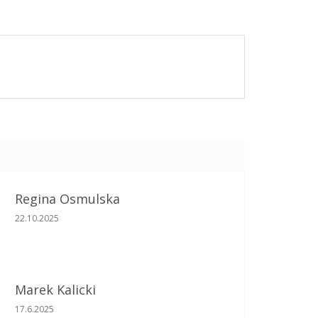
Regina Osmulska
Ocena sklepu to 5 na 5 gwiazdek.
22.10.2025
Marek Kalicki
Ocena sklepu to 5 na 5 gwiazdek.
17.6.2025