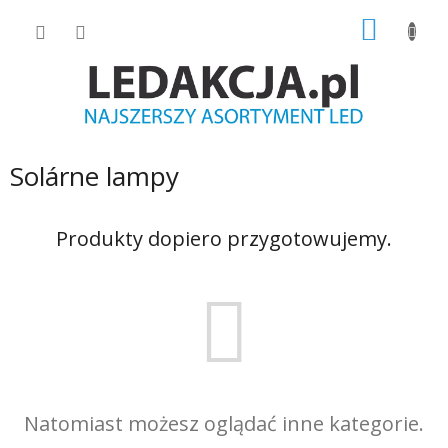
Przejść
KOSZY
do
treści
Solárne lampy
Produkty dopiero przygotowujemy.
Natomiast możesz oglądać inne kategorie.