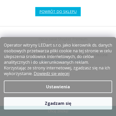
POWRÓT DO SKLEPU
S
t
Opracował Shoptet Premium
o
Operator witryny LEDart s.r.o. jako kierownik ds. danych
p
osobowych przetwarza pliki cookie na tej stronie w celu
k
Copyright 2026
LEDAKCJA.pl
. Wszystkie prawa zastrzeżone.
ulepszenia środowisk internetowych, do celów
a
Edytuj ustawienia plików cookie
analitycznych i do ukierunkowanych reklam.
Korzystając ze strony internetowej, zgadzasz się na ich
wykorzystanie.
Dowiedz się więcej
Ustawienia
Zgadzam się
Chcę zniżkę!