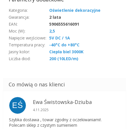
Kategoria
:
Oświetlenie dekoracyjne
Gwarancja
:
2 lata
EAN
:
5906555616091
Moc (W)
:
2,5
Napięcie wejściowe
:
5V DC / 1A
Temperatura pracy
:
-40°C do +80°C
Jasny kolor
:
Ciepła biel 3000K
Liczba diod
:
200 (10LED/m)
Ewa Świstowska-Dziuba
EŚ
Ocena sklepu to 5 na 5 gwiazdek.
4.11.2025
Szybka dostawa , towar zgodny z oczekiwaniami!.
Polecam sklep z czystym sumieniem