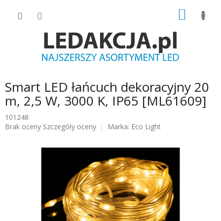
Przejść
KOSZY
do
treści
Smart LED łańcuch dekoracyjny 20
m, 2,5 W, 3000 K, IP65 [ML61609]
101248
Średnia
Brak oceny
Szczegóły oceny
Marka:
Eco Light
ocena
produktu
wynosi
0.0
na
5
gwiazdek.