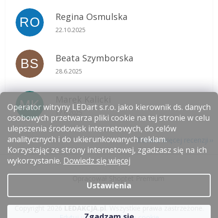
Regina Osmulska
RO
Ocena sklepu to 5 na 5 gwiazdek.
22.10.2025
Beata Szymborska
BS
Ocena sklepu to 5 na 5 gwiazdek.
28.6.2025
Marek Kalicki
MK
Operator witryny LEDart s.r.o. jako kierownik ds. danych
Ocena sklepu to 5 na 5 gwiazdek.
17.6.2025
osobowych przetwarza pliki cookie na tej stronie w celu
ulepszenia środowisk internetowych, do celów
analitycznych i do ukierunkowanych reklam.
Zobacz więcej recenzji
Korzystając ze strony internetowej, zgadzasz się na ich
S
wykorzystanie.
Dowiedz się więcej
t
Opracował Shoptet Premium
o
Ustawienia
p
k
Copyright 2026
LEDAKCJA.pl
. Wszystkie prawa zastrzeżone.
a
Zgadzam się
Edytuj ustawienia plików cookie