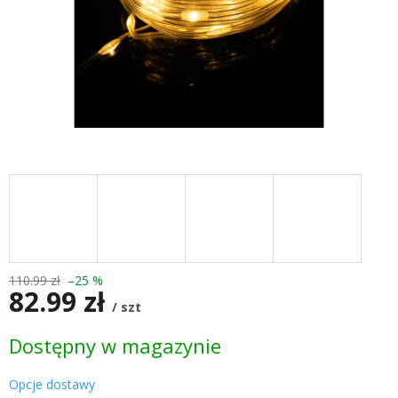
110.99 zł
–25 %
82.99 zł
/ szt
Cena
Dostępny w magazynie
jednostkowa:
Opcje dostawy