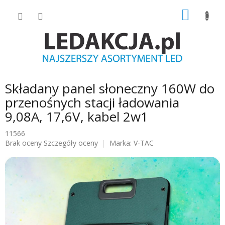
Przejść
KOSZY
do
treści
Składany panel słoneczny 160W do
przenośnych stacji ładowania
9,08A, 17,6V, kabel 2w1
11566
Średnia
Brak oceny
Szczegóły oceny
Marka:
V-TAC
ocena
produktu
wynosi
0.0
na
5
gwiazdek.