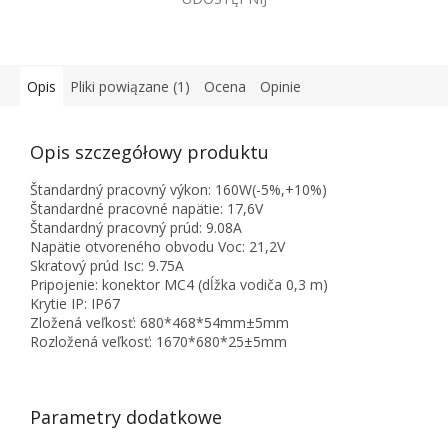
Opis
Pliki powiązane (1)
Ocena
Opinie
Opis szczegółowy produktu
Štandardný pracovný výkon: 160W(-5%,+10%)
Štandardné pracovné napätie: 17,6V
Štandardný pracovný prúd: 9.08A
Napätie otvoreného obvodu Voc: 21,2V
Skratový prúd Isc: 9.75A
Pripojenie: konektor MC4 (dĺžka vodiča 0,3 m)
Krytie IP: IP67
Zložená veľkosť: 680*468*54mm±5mm
Rozložená veľkosť: 1670*680*25±5mm
Parametry dodatkowe