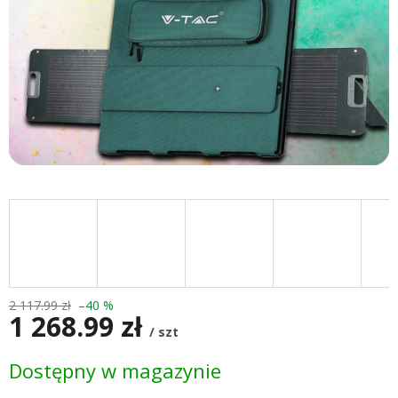
2 117.99 zł
–40 %
1 268.99 zł
/ szt
Cena
Dostępny w magazynie
jednostkowa: