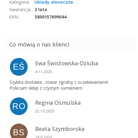
Kategoria
:
Układy słoneczne
Gwarancja
:
2 lata
EAN
:
3800157699044
Ewa Świstowska-Dziuba
EŚ
Ocena sklepu to 5 na 5 gwiazdek.
4.11.2025
Szybka dostawa , towar zgodny z oczekiwaniami!.
Polecam sklep z czystym sumieniem
Regina Osmulska
RO
Ocena sklepu to 5 na 5 gwiazdek.
22.10.2025
Beata Szymborska
BS
Ocena sklepu to 5 na 5 gwiazdek.
28.6.2025