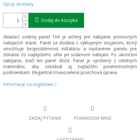
Opcje dostawy
Dodaj do koszyka
Skladací solárny panel 1X4 je určený pre nabíjanie prenosných
nabíjacích staníc. Panel sa dodáva s výklopným stojanom, ktorý
umožňuje bezproblémovú inštaláciu a nastavenie panelu pre
získanie čo najlepšieho uhla pri solárnom nabíjaní. Po ukončení
nabíjania, stačí len panel zložiť. Panel je vyrobený z odolných
materiálov, aby odolával aj najťažším poveternostným
podmienkam. Elegantná tmavozelená povrchová úprava.
Informacje szczegółowe
ZADAJ PYTANIE
POWIADOM MNIE
UDOSTĘPNIJ