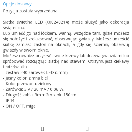
Opcje dostawy
Pozycja została wyprzedana…
Siatka świetlna LED (X08240214) może służyć jako dekoracja
świąteczna.
Lub umieść go nad łóżkiem, wanną, wszędzie tam, gdzie możesz
się położyć i zrelaksować, obserwując gwiazdy. Możesz umieścić
siatkę zamiast zasłon na oknach, a gdy się ściemni, obserwuj
gwiazdy w swoim oknie.
Możesz również przykryć swoje krzewy lub drzewa gwiazdami lub
spróbować rozciągnąć siatkę nad stawem. Otrzymujesz ciekawy
teatr światła.
- zestaw 240 żarówek LED (5mm)
- Jasny kolor: zimna biel
- Kolor przewodu: zielony
- Żarówka: 3 V / 20 mA / 0,06 W.
- Długość kabla: 3m + 2m x ok. 150cm
- IP44
- ON / OFF, miga