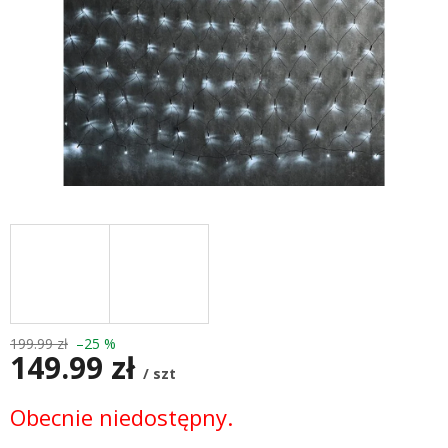
199.99 zł
–25 %
149.99 zł
/ szt
Cena
Obecnie niedostępny.
jednostkowa: