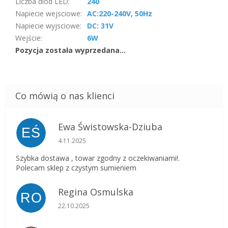
Liczba diod LED
:
240
Napiecie wejsciowe
:
AC:220-240V, 50Hz
Napiecie wyjsciowe
:
DC: 31V
Wejście
:
6W
Pozycja została wyprzedana…
Ewa Świstowska-Dziuba
EŚ
Ocena sklepu to 5 na 5 gwiazdek.
4.11.2025
Szybka dostawa , towar zgodny z oczekiwaniami!.
Polecam sklep z czystym sumieniem
Regina Osmulska
RO
Ocena sklepu to 5 na 5 gwiazdek.
22.10.2025