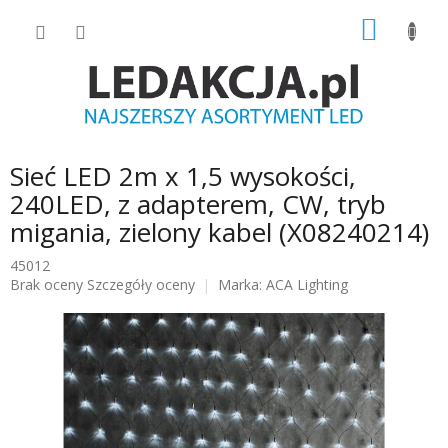
Przejść
KOSZY
do
treści
Sieć LED 2m x 1,5 wysokości,
240LED, z adapterem, CW, tryb
migania, zielony kabel (X08240214)
45012
Średnia
Brak oceny
Szczegóły oceny
Marka:
ACA Lighting
ocena
produktu
wynosi
0.0
na
5
gwiazdek.