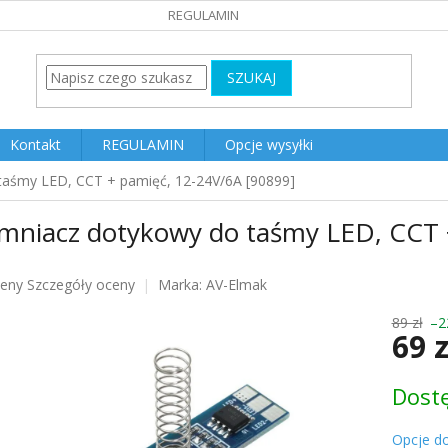
REGULAMIN
SZUKAJ
Kontakt
REGULAMIN
Opcje wysyłki
taśmy LED, CCT + pamięć, 12-24V/6A [90899]
emniacz dotykowy do taśmy LED, CCT 
ceny
Szczegóły oceny
Marka:
AV-Elmak
u
89 zł
–2
69 
Cena
Dost
jednost
k.
Opcje d