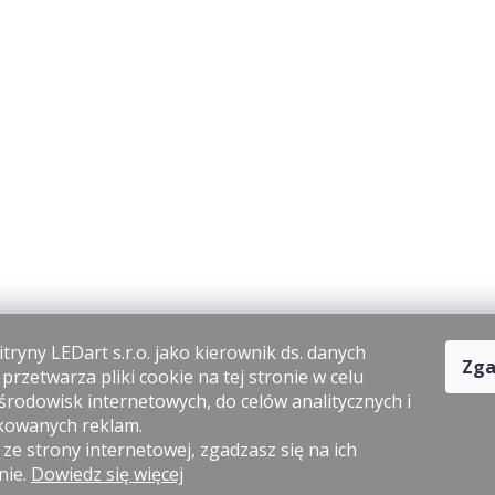
tryny LEDart s.r.o. jako kierownik ds. danych
Zga
rzetwarza pliki cookie na tej stronie w celu
środowisk internetowych, do celów analitycznych i
kowanych reklam.
 ze strony internetowej, zgadzasz się na ich
nie.
Dowiedz się więcej