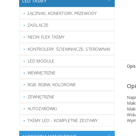
LED TAŚMY
ŁĄCZNIKI, KONEKTORY, PRZEWODY
ZASILACZE
NEON FLEX TAŚMY
KONTROLERY, ŚCIEMNIACZE, STEROWNIKI
LED MODULE
Opis
WEWNĘTRZNE
RGB, RGBW, KOLOROWE
Opi
ZEWNĘTRZNE
Napi
Maks
AUTOŻARÓWKI
Maks
Wska
Wym
TAŚMY LED - KOMPLETNE ZESTAWY