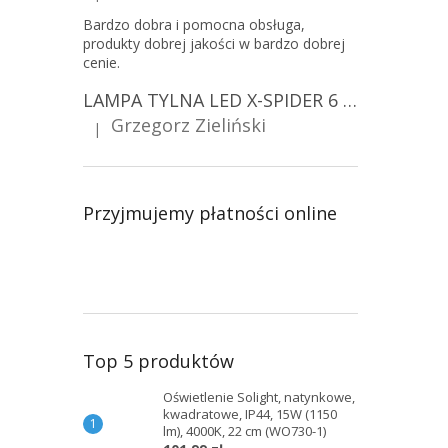
Bardzo dobra i pomocna obsługa,
produkty dobrej jakości w bardzo dobrej
cenie.
LAMPA TYLNA LED X-SPIDER 6 FUNKCJI, R10, R148, R150, IP67, MOCOWANIE NA ŚRUBY [L2425]
Grzegorz Zieliński
|
Ocena produktu to 5 na 5 gwiazdek.
Przyjmujemy płatności online
Top 5 produktów
Oświetlenie Solight, natynkowe,
kwadratowe, IP44, 15W (1150
lm), 4000K, 22 cm (WO730-1)