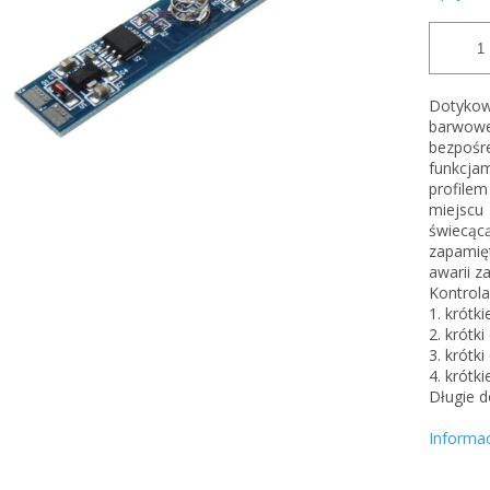
Dotykow
barwow
bezpośr
funkcja
profilem
miejscu
świecąc
zapamięt
awarii z
Kontrola
1. krótki
2. krótki
3. krótki
4. krótk
Długie d
Informa