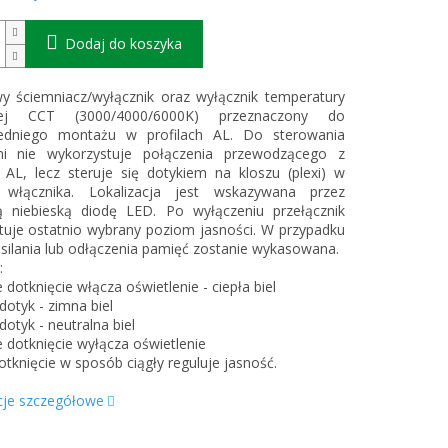
Dodaj do koszyka
y ściemniacz/wyłącznik oraz wyłącznik temperatury
ej CCT (3000/4000/6000K) przeznaczony do
edniego montażu w profilach AL. Do sterowania
mi nie wykorzystuje połączenia przewodzącego z
 AL, lecz steruje się dotykiem na kloszu (plexi) w
 włącznika. Lokalizacja jest wskazywana przez
ą niebieską diodę LED. Po wyłączeniu przełącznik
uje ostatnio wybrany poziom jasności. W przypadku
asilania lub odłączenia pamięć zostanie wykasowana.
:
e dotknięcie włącza oświetlenie - ciepła biel
 dotyk - zimna biel
 dotyk - neutralna biel
ie dotknięcie wyłącza oświetlenie
otknięcie w sposób ciągły reguluje jasność.
cje szczegółowe