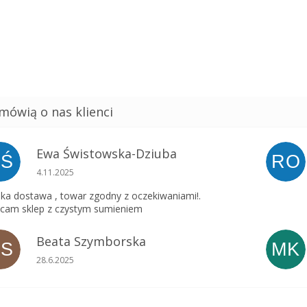
Ewa Świstowska-Dziuba
EŚ
RO
Ocena sklepu to 5 na 5 gwiazdek.
4.11.2025
ka dostawa , towar zgodny z oczekiwaniami!.
cam sklep z czystym sumieniem
Beata Szymborska
BS
MK
Ocena sklepu to 5 na 5 gwiazdek.
28.6.2025