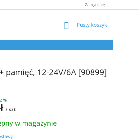
Zaloguj się
KOSZYK
Pusty koszyk
+ pamięć, 12-24V/6A [90899]
2 %
zł
/ szt
ępny w magazynie
kowa:
ostawy