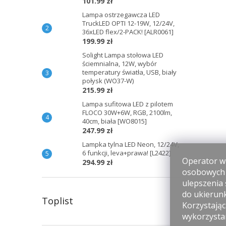
101.99 zł
Lampa ostrzegawcza LED
TruckLED OPTI 12-19W, 12/24V,
36xLED flex/2-PACK! [ALR0061]
199.99 zł
Solight Lampa stołowa LED
ściemnialna, 12W, wybór
temperatury światła, USB, biały
połysk (WO37-W)
215.99 zł
Lampa sufitowa LED z pilotem
FLOCO 30W+6W, RGB, 2100lm,
40cm, biała [WO8015]
247.99 zł
Lampka tylna LED Neon, 12/24V,
6 funkcji, leva+prawa! [L2422]
Operator wi
294.99 zł
osobowych p
ulepszenia 
do ukierun
Toplist
Korzystając
wykorzysta