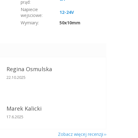
prąd
:
Napiecie
12-24V
wejsciowe
:
Wymiary
:
50x10mm
Regina Osmulska
Ocena sklepu to 5 na 5 gwiazdek.
22.10.2025
Marek Kalicki
Ocena sklepu to 5 na 5 gwiazdek.
17.6.2025
Zobacz więcej recenzji