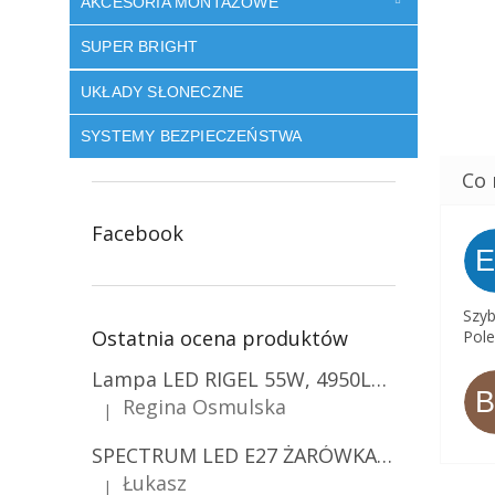
AKCESORIA MONTAŻOWE
SUPER BRIGHT
UKŁADY SŁONECZNE
SYSTEMY BEZPIECZEŃSTWA
Facebook
Szyb
Ostatnia ocena produktów
Pole
Lampa LED RIGEL 55W, 4950LM, E27, 6500K [WL-10]
Regina Osmulska
|
Ocena produktu to 5 na 5 gwiazdek.
SPECTRUM LED E27 ŻARÓWKA LED 9W, A60/10-PACK!
Łukasz
|
Ocena produktu to 5 na 5 gwiazdek.