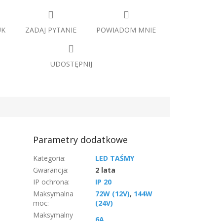
UK
ZADAJ PYTANIE
POWIADOM MNIE
UDOSTĘPNIJ
Parametry dodatkowe
Kategoria
:
LED TAŚMY
Gwarancja
:
2 lata
IP ochrona
:
IP 20
Maksymalna
72W (12V)
,
144W
moc
:
(24V)
Maksymalny
6A