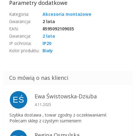
Parametry dodatkowe
Kategoria
:
Akcesoria montażowe
Gwarancja
:
2 lata
EAN
:
8595092109035
Gwarancja
:
2 lata
IP ochrona
:
IP20
Kolor produktu
:
Biały
Ewa Świstowska-Dziuba
EŚ
Ocena sklepu to 5 na 5 gwiazdek.
4.11.2025
Szybka dostawa , towar zgodny z oczekiwaniami!.
Polecam sklep z czystym sumieniem
Regina Osmulska