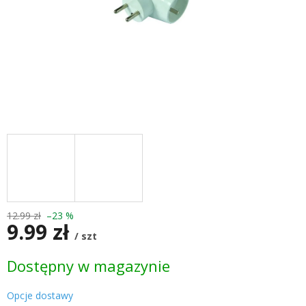
12.99 zł
–23 %
9.99 zł
/ szt
Cena
Dostępny w magazynie
jednostkowa:
Opcje dostawy