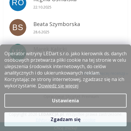
RO
Ocena sklepu to 5 na 5 gwiazdek.
22.10.2025
Beata Szymborska
BS
Ocena sklepu to 5 na 5 gwiazdek.
28.6.2025
Marek Kalicki
MK
Operator witryny LEDart s.r.o. jako kierownik ds. danych
Ocena sklepu to 5 na 5 gwiazdek.
17.6.2025
osobowych przetwarza pliki cookie na tej stronie w celu
ulepszenia środowisk internetowych, do celów
analitycznych i do ukierunkowanych reklam.
Zobacz więcej recenzji
Korzystając ze strony internetowej, zgadzasz się na ich
S
wykorzystanie.
Dowiedz się więcej
t
Opracował Shoptet Premium
o
Ustawienia
p
k
Copyright 2026
LEDAKCJA.pl
. Wszystkie prawa zastrzeżone.
a
Zgadzam się
Edytuj ustawienia plików cookie
Chcę zniżkę!