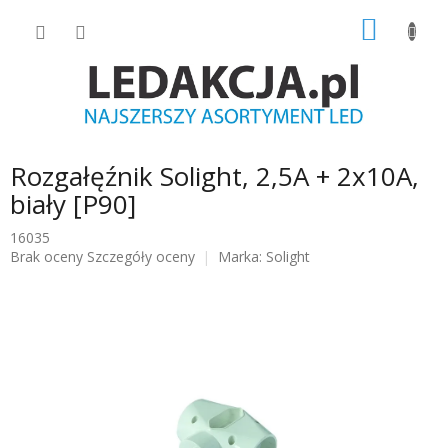
Przejść
KOSZY
do
treści
Rozgałęźnik Solight, 2,5A + 2x10A,
biały [P90]
16035
Średnia
Brak oceny
Szczegóły oceny
Marka:
Solight
ocena
produktu
wynosi
0.0
na
5
gwiazdek.