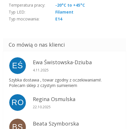
Temperatura pracy
:
-20°C to +45°C
Typ LED
:
Filament
Typ mocowania
:
E14
Ewa Świstowska-Dziuba
EŚ
Ocena sklepu to 5 na 5 gwiazdek.
4.11.2025
Szybka dostawa , towar zgodny z oczekiwaniami!.
Polecam sklep z czystym sumieniem
Regina Osmulska
RO
Ocena sklepu to 5 na 5 gwiazdek.
22.10.2025
Beata Szymborska
BS