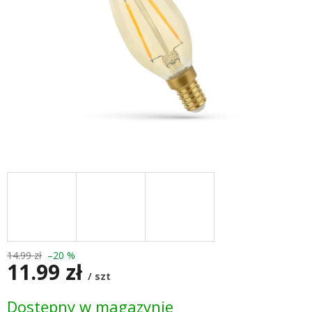
14.99 zł
–20 %
11.99 zł
/ szt
Cena
Dostępny w magazynie
jednostkowa: