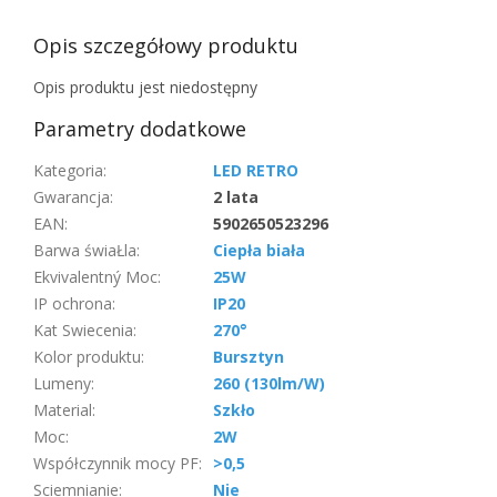
Opis szczegółowy produktu
Opis produktu jest niedostępny
Parametry dodatkowe
Kategoria
:
LED RETRO
Gwarancja
:
2 lata
EAN
:
5902650523296
Barwa świaŁla
:
Ciepła biała
Ekvivalentný Moc
:
25W
IP ochrona
:
IP20
Kat Swiecenia
:
270°
Kolor produktu
:
Bursztyn
Lumeny
:
260 (130lm/W)
Material
:
Szkło
Moc
:
2W
Współczynnik mocy PF
:
>0,5
Sciemnianie
:
Nie