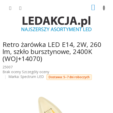
Przejść
KOSZY
do
treści
Retro żarówka LED E14, 2W, 260
lm, szkło bursztynowe, 2400K
(WOJ+14070)
25007
Średnia
Brak oceny
Szczegóły oceny
ocena
Marka:
Spectrum LED
Dostawa: 5–7 dni roboczych
produktu
wynosi
0.0
na
5
gwiazdek.