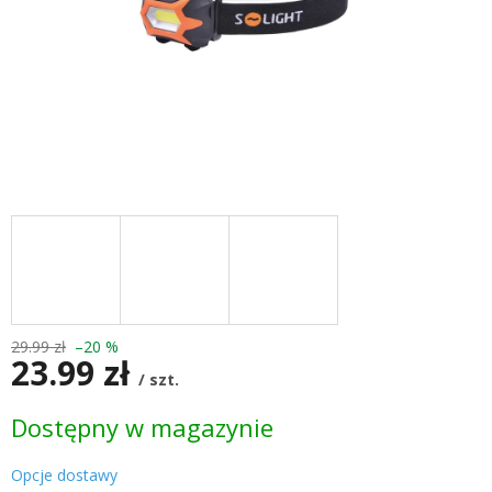
29.99 zł
–20 %
23.99 zł
/ szt.
Cena
Dostępny w magazynie
jednostkowa:
Opcje dostawy