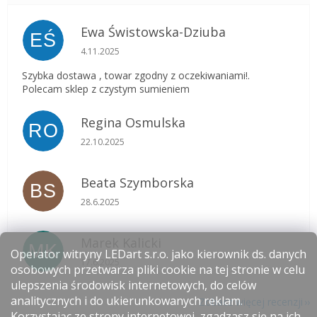
Ewa Świstowska-Dziuba
EŚ
Ocena sklepu to 5 na 5 gwiazdek.
4.11.2025
Szybka dostawa , towar zgodny z oczekiwaniami!.
Polecam sklep z czystym sumieniem
Regina Osmulska
RO
Ocena sklepu to 5 na 5 gwiazdek.
22.10.2025
Beata Szymborska
BS
Ocena sklepu to 5 na 5 gwiazdek.
28.6.2025
Marek Kalicki
MK
Operator witryny LEDart s.r.o. jako kierownik ds. danych
Ocena sklepu to 5 na 5 gwiazdek.
17.6.2025
osobowych przetwarza pliki cookie na tej stronie w celu
ulepszenia środowisk internetowych, do celów
analitycznych i do ukierunkowanych reklam.
Zobacz więcej recenzji
Korzystając ze strony internetowej, zgadzasz się na ich