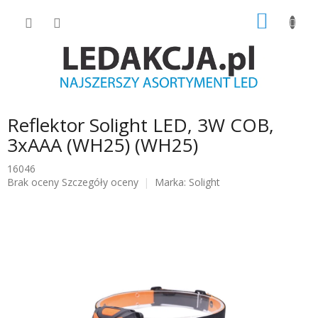
Przejść
KOSZY
do
treści
Reflektor Solight LED, 3W COB,
3xAAA (WH25) (WH25)
16046
Średnia
Brak oceny
Szczegóły oceny
Marka:
Solight
ocena
produktu
wynosi
0.0
na
5
gwiazdek.