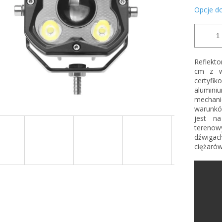
Opcje d
Reflekto
cm z w
certyfi
alumini
mechan
warunkó
jest n
terenow
dźwigac
ciężarów