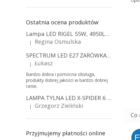
Opis
Ostatnia ocena produktów
Lampa LED RIGEL 55W, 4950LM, E27, 6500K [WL-10]
Regina Osmulska
|
Ocena produktu to 5 na 5 gwiazdek.
SPECTRUM LED E27 ŻARÓWKA LED 9W, A60/10-PACK!
Łukasz
|
Ocena produktu to 5 na 5 gwiazdek.
Bardzo dobra i pomocna obsługa,
produkty dobrej jakości w bardzo dobrej
cenie.
LAMPA TYLNA LED X-SPIDER 6 FUNKCJI, R10, R148, R150, IP67, MOCOWANIE NA ŚRUBY [L2425]
Grzegorz Zieliński
|
Ocena produktu to 5 na 5 gwiazdek.
Przyjmujemy płatności online