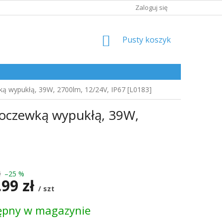
Zaloguj się
KOSZYK
Pusty koszyk
ą wypukłą, 39W, 2700lm, 12/24V, IP67 [L0183]
soczewką wypukłą, 39W,
ł
–25 %
.99 zł
/ szt
ępny w magazynie
kowa: