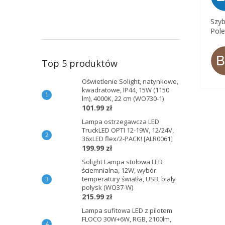
Szyb
Pole
Top 5 produktów
Oświetlenie Solight, natynkowe,
kwadratowe, IP44, 15W (1150
lm), 4000K, 22 cm (WO730-1)
101.99 zł
Lampa ostrzegawcza LED
TruckLED OPTI 12-19W, 12/24V,
36xLED flex/2-PACK! [ALR0061]
199.99 zł
Solight Lampa stołowa LED
ściemnialna, 12W, wybór
temperatury światła, USB, biały
połysk (WO37-W)
215.99 zł
Lampa sufitowa LED z pilotem
FLOCO 30W+6W, RGB, 2100lm,