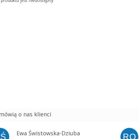
 produktu jest niedostępny
Ewa Świstowska-Dziuba
EŚ
RO