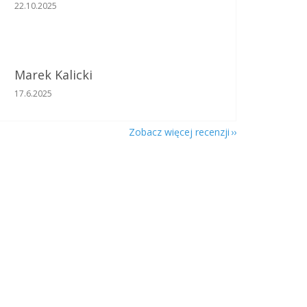
Ocena sklepu to 5 na 5 gwiazdek.
22.10.2025
Marek Kalicki
Ocena sklepu to 5 na 5 gwiazdek.
17.6.2025
Zobacz więcej recenzji