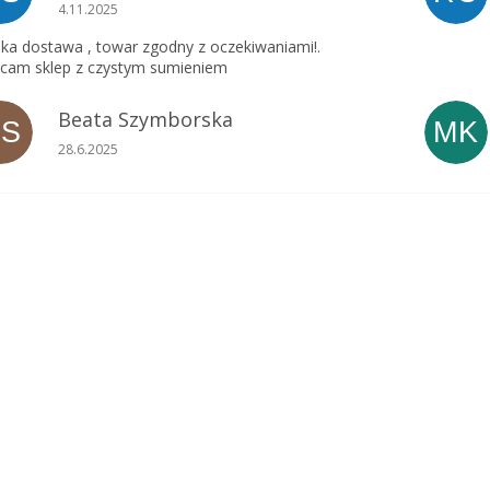
Ocena sklepu to 5 na 5 gwiazdek.
4.11.2025
ka dostawa , towar zgodny z oczekiwaniami!.
cam sklep z czystym sumieniem
Beata Szymborska
BS
MK
Ocena sklepu to 5 na 5 gwiazdek.
28.6.2025