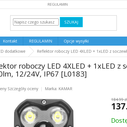
REGULAMIN
SZUKAJ
Kontakt
REGULAMIN
Opcje wysyłki
ED dodatkowe
Reflektor roboczy LED 4XLED + 1xLED z soczewk
lektor roboczy LED 4XLED + 1xLED z 
0lm, 12/24V, IP67 [L0183]
ceny
Szczegóły oceny
Marka:
KAMAR
u
184.99 z
137
Cena
Dost
jednost
k.