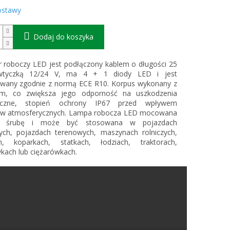
ostawy
Dodaj do koszyka
r roboczy LED jest podłączony kablem o długości 25
tyczką 12/24 V, ma 4 + 1 diody LED i jest
kowany zgodnie z normą ECE R10. Korpus wykonany z
um, co zwiększa jego odporność na uszkodzenia
iczne, stopień ochrony IP67 przed wpływem
w atmosferycznych. Lampa robocza LED mocowana
a śrubę i może być stosowana w pojazdach
ych, pojazdach terenowych, maszynach rolniczych,
h, koparkach, statkach, łodziach, traktorach,
kach lub ciężarówkach.