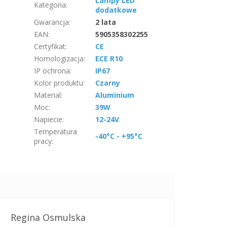
Lampy LED
Kategoria
:
dodatkowe
Gwarancja
:
2 lata
EAN
:
5905358302255
Certyfikat
:
CE
Homologizacja
:
ECE R10
IP ochrona
:
IP67
Kolor produktu
:
Czarny
Material
:
Aluminium
Moc
:
39W
Napiecie
:
12-24V
Temperatura
-40°C - +95°C
pracy
:
Regina Osmulska