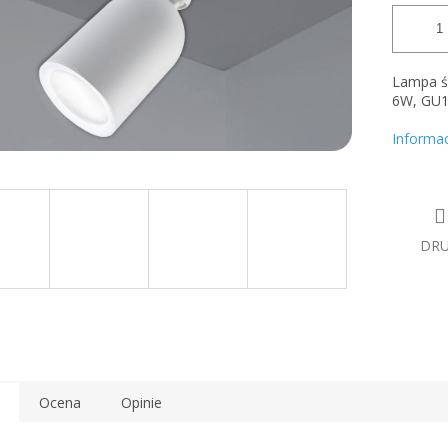
Lampa śc
6W, GU10
Informa
DR
Ocena
Opinie