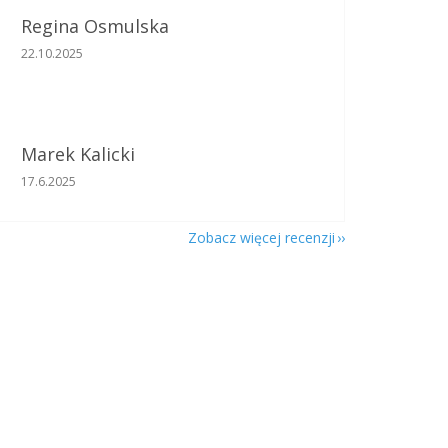
Regina Osmulska
Ocena sklepu to 5 na 5 gwiazdek.
22.10.2025
Marek Kalicki
Ocena sklepu to 5 na 5 gwiazdek.
17.6.2025
Zobacz więcej recenzji