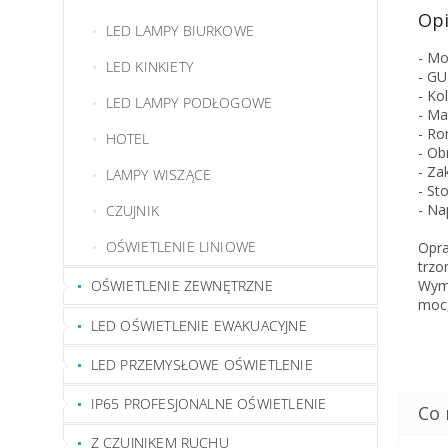
Opi
LED LAMPY BIURKOWE
- Mo
LED KINKIETY
- GU
- Kol
LED LAMPY PODŁOGOWE
- Ma
- R
HOTEL
- Ob
- Za
LAMPY WISZĄCE
- St
- Na
CZUJNIK
OŚWIETLENIE LINIOWE
Opra
trzo
Wymi
OŚWIETLENIE ZEWNĘTRZNE
moc,
LED OŚWIETLENIE EWAKUACYJNE
LED PRZEMYSŁOWE OŚWIETLENIE
IP65 PROFESJONALNE OŚWIETLENIE
Z CZUJNIKEM RUCHU