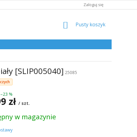
Zaloguj się
KOSZYK
Pusty koszyk
iały [SLIP005040]
25085
oczych
–23 %
99 zł
/ szt.
ępny w magazynie
kowa:
ostawy