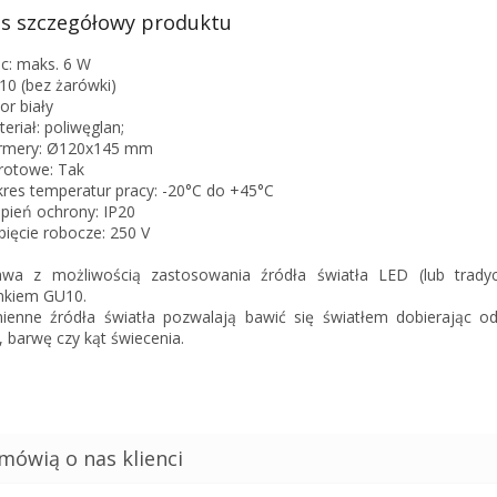
s szczegółowy produktu
c: maks. 6 W
10 (bez żarówki)
or biały
teriał: poliwęglan;
ormery: Ø120x145 mm
rotowe: Tak
kres temperatur pracy: -20°C do +45°C
opień ochrony: IP20
pięcie robocze: 250 V
wa z możliwością zastosowania źródła światła LED (lub trady
nkiem GU10.
enne źródła światła pozwalają bawić się światłem dobierając o
 barwę czy kąt świecenia.