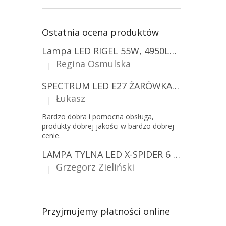
Ostatnia ocena produktów
Lampa LED RIGEL 55W, 4950LM, E27, 6500K [WL-10]
Regina Osmulska
|
Ocena produktu to 5 na 5 gwiazdek.
SPECTRUM LED E27 ŻARÓWKA LED 9W, A60/10-PACK!
Łukasz
|
Ocena produktu to 5 na 5 gwiazdek.
Bardzo dobra i pomocna obsługa,
produkty dobrej jakości w bardzo dobrej
cenie.
LAMPA TYLNA LED X-SPIDER 6 FUNKCJI, R10, R148, R150, IP67, MOCOWANIE NA ŚRUBY [L2425]
Grzegorz Zieliński
|
Ocena produktu to 5 na 5 gwiazdek.
Przyjmujemy płatności online