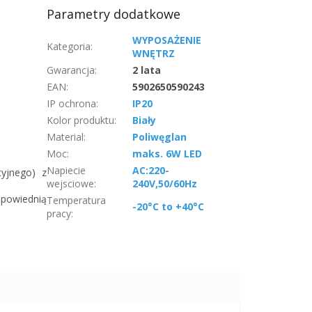
Parametry dodatkowe
WYPOSAŻENIE
Kategoria
:
WNĘTRZ
Gwarancja
:
2 lata
EAN
:
5902650590243
IP ochrona
:
IP20
Kolor produktu
:
Biały
Material
:
Poliwęglan
Moc
:
maks. 6W LED
Napiecie
AC:220-
cyjnego) z
wejsciowe
:
240V,50/60Hz
dpowiednią
Temperatura
-20°C to +40°C
pracy
: