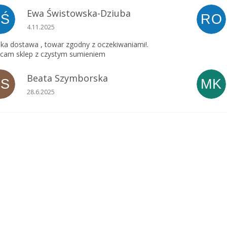
Ewa Świstowska-Dziuba
EŚ
RO
Ocena sklepu to 5 na 5 gwiazdek.
4.11.2025
ka dostawa , towar zgodny z oczekiwaniami!.
cam sklep z czystym sumieniem
Beata Szymborska
BS
MK
Ocena sklepu to 5 na 5 gwiazdek.
28.6.2025