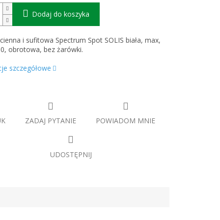
Dodaj do koszyka
ienna i sufitowa Spectrum Spot SOLIS biała, max,
, obrotowa, bez żarówki.
cje szczegółowe
UK
ZADAJ PYTANIE
POWIADOM MNIE
UDOSTĘPNIJ