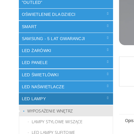
"OUTLED"
OŚWIETLENIE DLA DZIECI
SMART
SAMSUNG - 5 LAT GWARANCJI
LED ŻARÓWKI
LED PANELE
LED ŚWIETLÓWKI
LED NAŚWIETLACZE
LED LAMPY
WYPOSAŻENIE WNĘTRZ
Opis
LAMPY STYLOWE WISZĄCE
LED LAMPY SUFITOWE