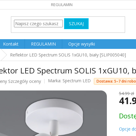
REGULAMIN
SZUKAJ
Kontakt
REGULAMIN
Opcje wysyłki
Reflektor LED Spectrum SOLIS 1xGU10, biały [SLIP005040]
lektor LED Spectrum SOLIS 1xGU10, b
Marka:
Spectrum LED
ceny
Szczegóły oceny
Dostawa: 5–7 dni rob
u
54.99 zł
41.
Cena
Dost
jednost
k.
Opcje d